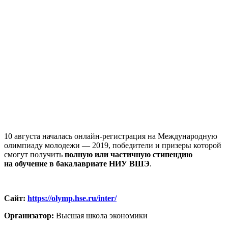
10 августа началась онлайн-регистрация на Международную
олимпиаду молодежи — 2019, победители и призеры которой
смогут получить
полную или частичную стипендию
на обучение в бакалавриате НИУ ВШЭ
.
Сайт:
https://olymp.hse.ru/inter/
Организатор:
Высшая школа экономики