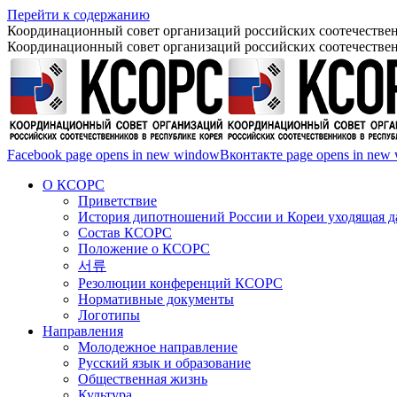
Перейти к содержанию
Координационный совет организаций российских соотечествен
Координационный совет организаций российских соотечествен
Facebook page opens in new window
Вконтакте page opens in new
О КСОРС
Приветствие
История дипотношений России и Кореи уходящая да
Состав КСОРС
Положение о КСОРС
서류
Резолюции конференций КСОРС
Нормативные документы
Логотипы
Направления
Молодежное направление
Русский язык и образование
Общественная жизнь
Культура