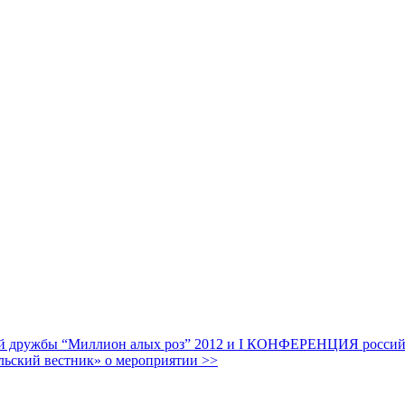
дружбы “Миллион алых роз” 2012 и I КОНФЕРЕНЦИЯ российских
льский вестник» о мероприятии >>