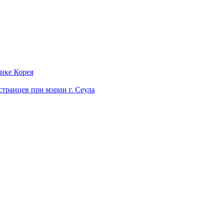
лике Корея
странцев при мэрии г. Сеула