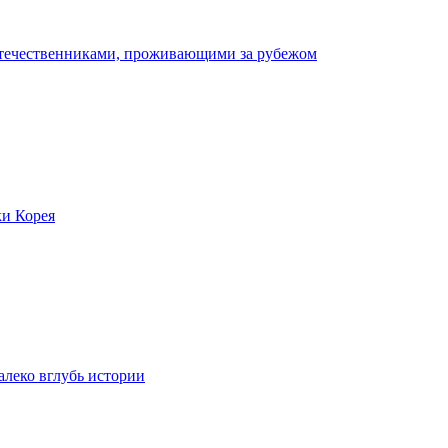
отечественниками, проживающими за рубежом
ки Корея
леко вглубь истории