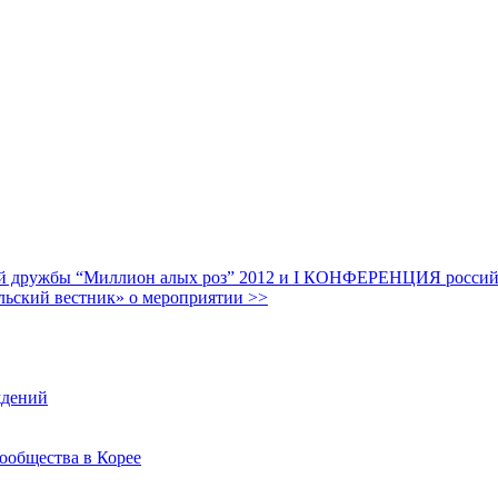
дружбы “Миллион алых роз” 2012 и I КОНФЕРЕНЦИЯ российских
льский вестник» о мероприятии >>
ждений
ообщества в Корее