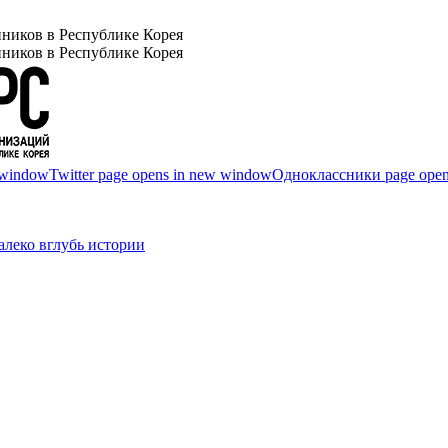
ников в Республике Корея
ников в Республике Корея
 window
Twitter page opens in new window
Одноклассники page open
леко вглубь истории