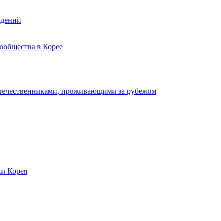
ждений
ообщества в Корее
отечественниками, проживающими за рубежом
ки Корея