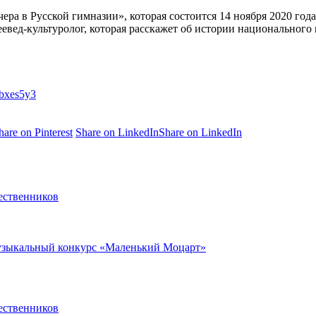
ра в Русской гимназии», которая состоится 14 ноября 2020 года
ореевед-культуролог, которая расскажет об истории национальног
nbxes5y3
hare on Pinterest
Share on LinkedIn
Share on LinkedIn
ественников
музыкальный конкурс «Маленький Моцарт»
ественников