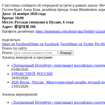
Счастливы сообщить об очередной встрече в рамках цикла «Вече
Гостем будет Анна Ким, дизайнер бренда Asian Illumination, к
Дата: 14 ноября 2020 года
Время: 18:00
Место: Русская гимназия в Пусане, 6 этаж
Адрес: 중앙대로 266
Профиль дизайнера:
https://instagram.com/obzizyaka?igshid=p2az
поделиться
Share on Facebook
Share on Facebook
Tweet
Share on Twitter
Pin it
S
Поиск по сайту
Поиск:
Анонсы конкурсов и программ
«Театральный Петербург» приглашает российских соотеч
03/06/2026
ЗДРАВСТВУЙ, РОССИЯ
19/03/2026
2026 Весна · Россия · Международный онлайн детский 
13/03/2026
Анонсы мероприятий
«Театральный Петербург» приглашает российских соотеч