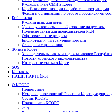
Русскоязычные СМИ в Корее
Корейские организации по работе с иностранцами
Фонды и организации по работе с российскими со
Библиотека
Русский язык для детей
Уроки русского языка и образование на русском
Полезные сайты для преподавателей РКИ
Образовательные ресурсы
Библиотеки и литературные порталы
Словари и справочники
Жизнь в Корее
Законодательные акты и кодексы законов Республи
Новости корейского законодательства
Интересные статьи о Корее
SOS!
Контакты
НАШИ ПАРТНЁРЫ
О КСОРС
Приветствие
История дипотношений России и Кореи уходящая да
Состав КСОРС
Положение о КСОРС
서류