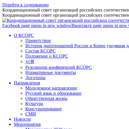
Перейти к содержанию
Координационный совет организаций российских соотечествен
Координационный совет организаций российских соотечествен
Facebook page opens in new window
Вконтакте page opens in new
О КСОРС
Приветствие
История дипотношений России и Кореи уходящая да
Состав КСОРС
Положение о КСОРС
서류
Резолюции конференций КСОРС
Нормативные документы
Логотипы
Направления
Молодежное направление
Русский язык и образование
Общественная жизнь
Культура
Консультирование
СМИ
Новости
Мероприятия