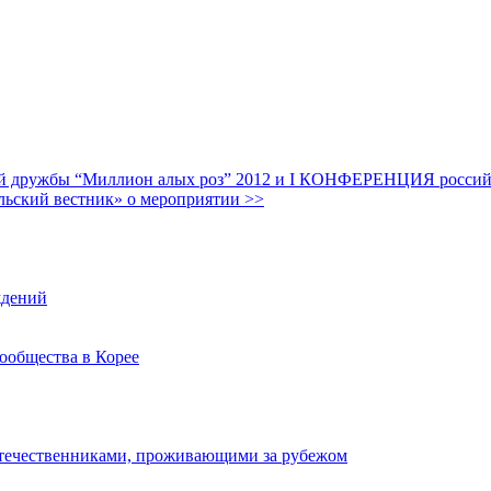
дружбы “Миллион алых роз” 2012 и I КОНФЕРЕНЦИЯ российских
льский вестник» о мероприятии >>
ждений
ообщества в Корее
отечественниками, проживающими за рубежом