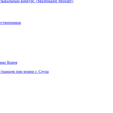
музыкальный конкурс «Маленький Моцарт»
ественников
лике Корея
странцев при мэрии г. Сеула