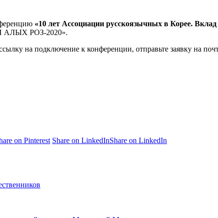
онференцию
«10 лет Ассоциации русскоязычных в Корее. Вклад
Н АЛЫХ РОЗ-2020».
сылку на подключение к конференции, отправьте заявку на поч
hare on Pinterest
Share on LinkedIn
Share on LinkedIn
ественников