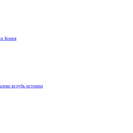
ки Корея
леко вглубь истории