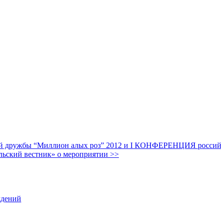
дружбы “Миллион алых роз” 2012 и I КОНФЕРЕНЦИЯ российских
льский вестник» о мероприятии >>
ждений