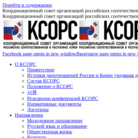
Перейти к содержанию
Координационный совет организаций российских соотечествен
Координационный совет организаций российских соотечествен
Facebook page opens in new window
Вконтакте page opens in new
О КСОРС
Приветствие
История дипотношений России и Кореи уходящая да
Состав КСОРС
Положение о КСОРС
서류
Резолюции конференций КСОРС
Нормативные документы
Логотипы
Направления
Молодежное направление
Русский язык и образование
Общественная жизнь
Культура