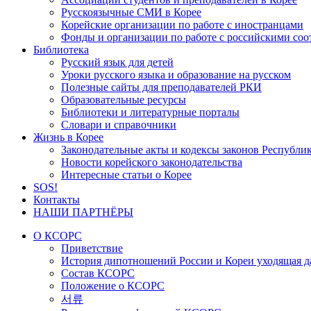
Русскоязычные СМИ в Корее
Корейские организации по работе с иностранцами
Фонды и организации по работе с российскими со
Библиотека
Русский язык для детей
Уроки русского языка и образование на русском
Полезные сайты для преподавателей РКИ
Образовательные ресурсы
Библиотеки и литературные порталы
Словари и справочники
Жизнь в Корее
Законодательные акты и кодексы законов Республи
Новости корейского законодательства
Интересные статьи о Корее
SOS!
Контакты
НАШИ ПАРТНЁРЫ
О КСОРС
Приветствие
История дипотношений России и Кореи уходящая да
Состав КСОРС
Положение о КСОРС
서류