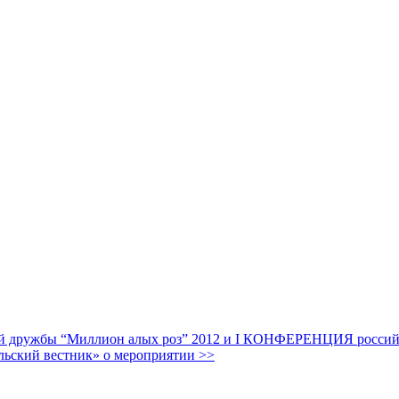
дружбы “Миллион алых роз” 2012 и I КОНФЕРЕНЦИЯ российских
льский вестник» о мероприятии >>