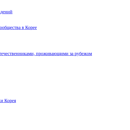
ждений
ообщества в Корее
отечественниками, проживающими за рубежом
ки Корея