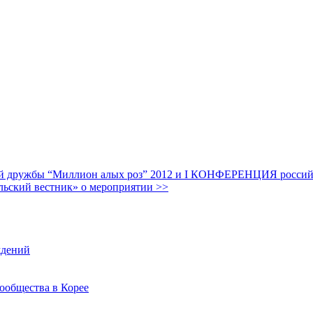
дружбы “Миллион алых роз” 2012 и I КОНФЕРЕНЦИЯ российских
льский вестник» о мероприятии >>
ждений
ообщества в Корее