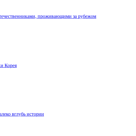
отечественниками, проживающими за рубежом
ки Корея
леко вглубь истории