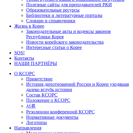
Полезные сайты для преподавателей РКИ
Образовательные ресурсы
Библиотеки и литературные порталы
Словари и справочники
Жизнь в Корее
Законодательные акты и кодексы законов
Республики Корея
Новости корейского законодательства
Интересные статьи о Корее
SOS!
Контакты
НАШИ ПАРТНЁРЫ
О КСОРС
Приветствие
История дипотношений России и Кореи уходящая
далеко вглубь истории
Состав КСОРС
Положение о КСОРС
서류
Резолюции конференций КСОРС
Нормативные документы
Логотипы
Направления