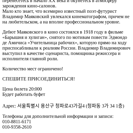
перенесетесь в начало ХХ века и окунетесь в атмосферу
зарождения кино-салонов.
Мало кто знает, что всемирно известный поэт-футурист
Владимир Маяковский увлекался кинематографом, причем не
на любительском, а на вполне профессиональном уровне.
Дебют Маяковского в кино состоялся в 1918 году в фильме
«Барышня и хулиган», снятого по мотивам повести Эдмондо
де Амичиса «Учительница рабочих», которую прямо на ходу
приспосабливали к реалиям России. Владимир Владимирович
выступил в качестве сценариста, помощника режиссера и
исполнителя главной роли.
Количество мест ограничено!
СПЕШИТЕ ПРИСОЕДИНИТЬСЯ!
Цена билета 20:000
Будет работать буфет
Адрес: 서울특별시 용산구 청파로43가길4 (청파동 3가 34 1층)
Телефоны для дополнительной информации и записи:
010-8811-6171
010-9358-2610