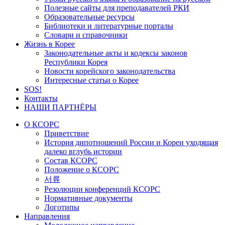
Полезные сайты для преподавателей РКИ
Образовательные ресурсы
Библиотеки и литературные порталы
Словари и справочники
Жизнь в Корее
Законодательные акты и кодексы законов
Республики Корея
Новости корейского законодательства
Интересные статьи о Корее
SOS!
Контакты
НАШИ ПАРТНЁРЫ
О КСОРС
Приветствие
История дипотношений России и Кореи уходящая
далеко вглубь истории
Состав КСОРС
Положение о КСОРС
서류
Резолюции конференций КСОРС
Нормативные документы
Логотипы
Направления