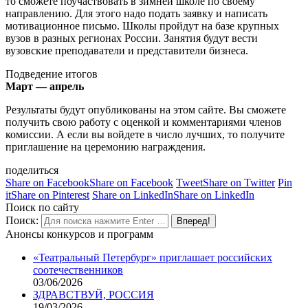
то сможете поучаствовать в зимней школе по своему
направлению. Для этого надо подать заявку и написать
мотивационное письмо. Школы пройдут на базе крупных
вузов в разных регионах России. Занятия будут вести
вузовские преподаватели и представители бизнеса.
Подведение итогов
Март — апрель
Результаты будут опубликованы на этом сайте. Вы сможете
получить свою работу с оценкой и комментариями членов
комиссии. А если вы войдете в число лучших, то получите
приглашение на церемонию награждения.
поделиться
Share on Facebook
Share on Facebook
Tweet
Share on Twitter
Pin
it
Share on Pinterest
Share on LinkedIn
Share on LinkedIn
Поиск по сайту
Поиск:
Анонсы конкурсов и программ
«Театральный Петербург» приглашает российских
соотечественников
03/06/2026
ЗДРАВСТВУЙ, РОССИЯ
19/03/2026