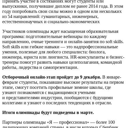
Принять участие в состязаниях могут студенты или
выпускники, получившие диплом не ранее 2014 года. В этом
году попробовать свои силы можно в одном или нескольких
из 54 направлений: гуманитарных, инженерных,
естественнонаучных и социально-экономических
Участников олимпиады ждет насыщенная образовательная
программа: подготовительные вебинары по каждому
направлению, очные тренинги и онлайн-занятия по soft skills.
Soft skills или гибкие навыки — это надпрофессиональные
умения, полезные для любого специалиста: биолога,
инженера, юриста или лингвиста. HR-консультанты и бизнес-
тренеры помогут развить навыки целеполагания, командной
работы, лидерства и самопрезентации.
Отборочный онлайн-этап пройдет до 9 декабря.
В январе-
феврале студенты, показавшие высокие результаты на первом
этапе, смогут посетить профильные зимние школы, где
узнают познакомятся с выдающимися учеными
и представителями индустрии, пообщаются с будущими
коллегами и узнают о последних тенденциях в отрасли.
Итоги олимпиады будут подведены в марте.
Партнеры олимпиады «Я — профессионал» — более 100
лидирующих компаний страны, в числе которых Сбербанк