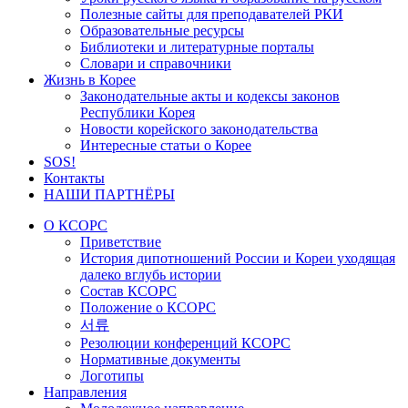
Полезные сайты для преподавателей РКИ
Образовательные ресурсы
Библиотеки и литературные порталы
Словари и справочники
Жизнь в Корее
Законодательные акты и кодексы законов
Республики Корея
Новости корейского законодательства
Интересные статьи о Корее
SOS!
Контакты
НАШИ ПАРТНЁРЫ
О КСОРС
Приветствие
История дипотношений России и Кореи уходящая
далеко вглубь истории
Состав КСОРС
Положение о КСОРС
서류
Резолюции конференций КСОРС
Нормативные документы
Логотипы
Направления