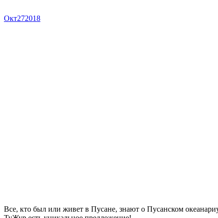
Окт
27
2018
Все, кто был или живет в Пусане, знают о Пусанском океанари
ТуЖур есть уникальное предложение!