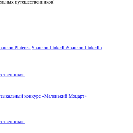
тельных путешественников!
hare on Pinterest
Share on LinkedIn
Share on LinkedIn
ественников
музыкальный конкурс «Маленький Моцарт»
ественников