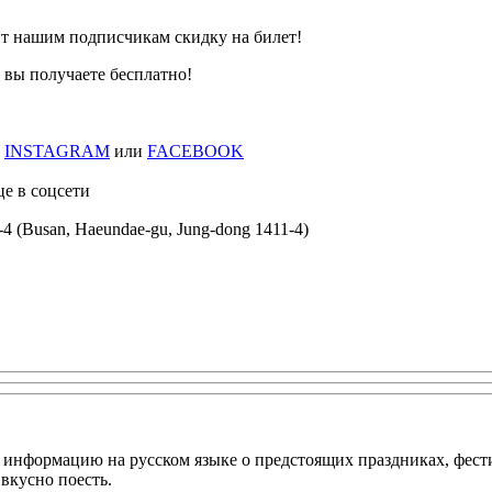
ит нашим подписчикам скидку на билет!
вы получаете бесплатно!
в
INSTAGRAM
или
FACEBOOK
це в соцсети
usan, Haeundae-gu, Jung-dong 1411-4)
нформацию на русском языке о предстоящих праздниках, фестив
вкусно поесть.