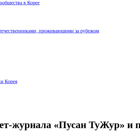
ообщества в Корее
отечественниками, проживающими за рубежом
ки Корея
ет-журнала «Пусан ТуЖур» и п