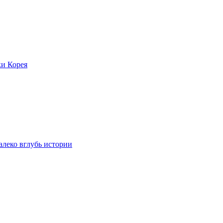
ки Корея
леко вглубь истории