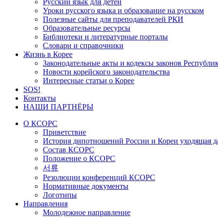
Русский язык для детей
Уроки русского языка и образование на русском
Полезные сайты для преподавателей РКИ
Образовательные ресурсы
Библиотеки и литературные порталы
Словари и справочники
Жизнь в Корее
Законодательные акты и кодексы законов Республи
Новости корейского законодательства
Интересные статьи о Корее
SOS!
Контакты
НАШИ ПАРТНЁРЫ
О КСОРС
Приветствие
История дипотношений России и Кореи уходящая да
Состав КСОРС
Положение о КСОРС
서류
Резолюции конференций КСОРС
Нормативные документы
Логотипы
Направления
Молодежное направление