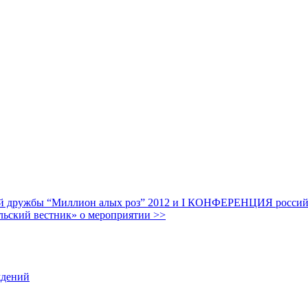
дружбы “Миллион алых роз” 2012 и I КОНФЕРЕНЦИЯ российских
льский вестник» о мероприятии >>
ждений