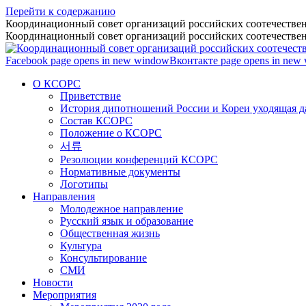
Перейти к содержанию
Координационный совет организаций российских соотечествен
Координационный совет организаций российских соотечествен
Facebook page opens in new window
Вконтакте page opens in new
О КСОРС
Приветствие
История дипотношений России и Кореи уходящая да
Состав КСОРС
Положение о КСОРС
서류
Резолюции конференций КСОРС
Нормативные документы
Логотипы
Направления
Молодежное направление
Русский язык и образование
Общественная жизнь
Культура
Консультирование
СМИ
Новости
Мероприятия