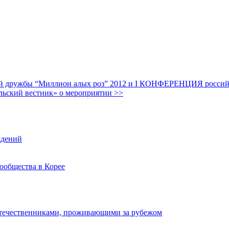
дружбы “Миллион алых роз” 2012 и I КОНФЕРЕНЦИЯ российских
льский вестник» о мероприятии >>
ждений
ообщества в Корее
отечественниками, проживающими за рубежом