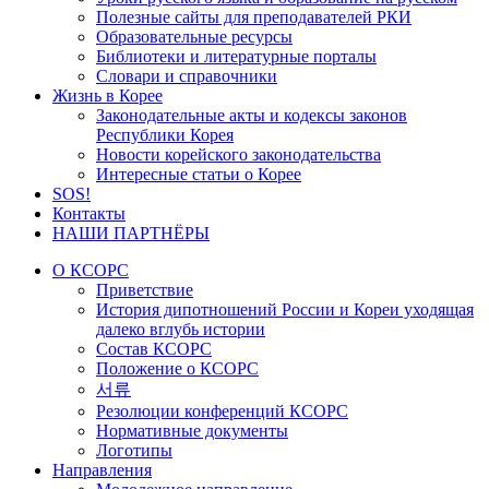
Полезные сайты для преподавателей РКИ
Образовательные ресурсы
Библиотеки и литературные порталы
Словари и справочники
Жизнь в Корее
Законодательные акты и кодексы законов
Республики Корея
Новости корейского законодательства
Интересные статьи о Корее
SOS!
Контакты
НАШИ ПАРТНЁРЫ
О КСОРС
Приветствие
История дипотношений России и Кореи уходящая
далеко вглубь истории
Состав КСОРС
Положение о КСОРС
서류
Резолюции конференций КСОРС
Нормативные документы
Логотипы
Направления