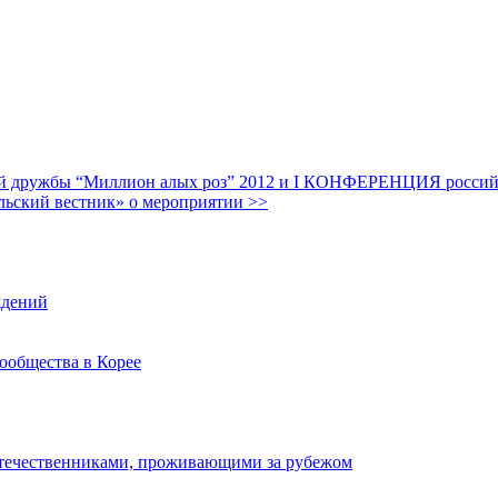
дружбы “Миллион алых роз” 2012 и I КОНФЕРЕНЦИЯ российских
льский вестник» о мероприятии >>
ждений
ообщества в Корее
отечественниками, проживающими за рубежом