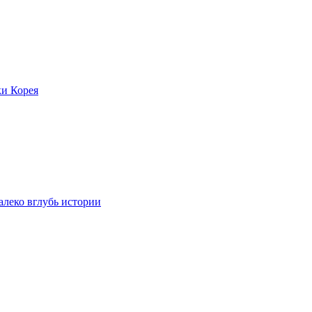
ки Корея
леко вглубь истории