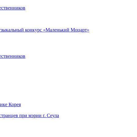
ественников
музыкальный конкурс «Маленький Моцарт»
ественников
лике Корея
странцев при мэрии г. Сеула