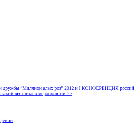
дружбы “Миллион алых роз” 2012 и I КОНФЕРЕНЦИЯ российских
льский вестник» о мероприятии >>
ждений