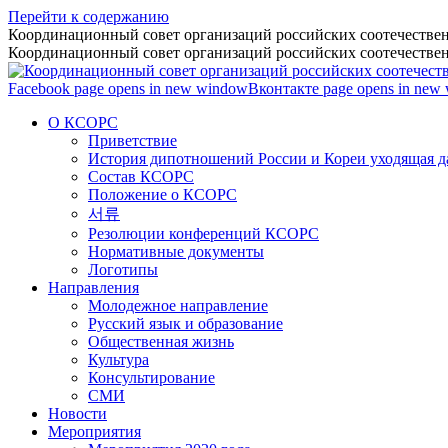
Перейти к содержанию
Координационный совет организаций российских соотечествен
Координационный совет организаций российских соотечествен
Facebook page opens in new window
Вконтакте page opens in new
О КСОРС
Приветствие
История дипотношений России и Кореи уходящая да
Состав КСОРС
Положение о КСОРС
서류
Резолюции конференций КСОРС
Нормативные документы
Логотипы
Направления
Молодежное направление
Русский язык и образование
Общественная жизнь
Культура
Консультирование
СМИ
Новости
Мероприятия