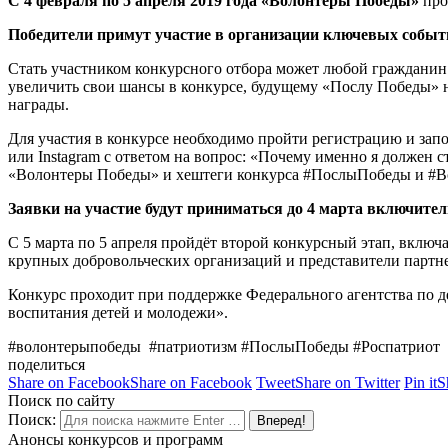
С 4 февраля по 5 апреля 2019 года «Волонтеры Победы»
про
Победители примут участие в организации ключевых событ
Стать участником конкурсного отбора может любой гражданин Р
увеличить свои шансы в конкурсе, будущему «Послу Победы» 
награды.
Для участия в конкурсе необходимо пройти регистрацию и запо
или Instagram с ответом на вопрос: «Почему именно я должен
«Волонтеры Победы» и хештеги конкурса #ПослыПобеды и #
Заявки на участие будут приниматься до 4 марта включител
С 5 марта по 5 апреля пройдёт второй конкурсный этап, вклю
крупных добровольческих организаций и представители партн
Конкурс проходит при поддержке Федерального агентства по 
воспитания детей и молодежи».
#
волонтерыпобеды
#
патриотизм
#
ПослыПобеды
#
Роспатриот
поделиться
Share on Facebook
Share on Facebook
Tweet
Share on Twitter
Pin it
S
Поиск по сайту
Поиск:
Анонсы конкурсов и программ