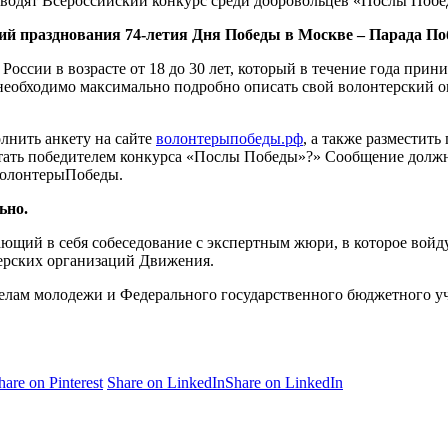
водят Всероссийский конкурс среди добровольцев «Послы Побе
ий празднования 74-летия Дня Победы в Москве – Парада По
оссии в возрасте от 18 до 30 лет, который в течение года прин
необходимо максимально подробно описать свой волонтерский оп
лнить анкету на сайте
волонтерыпобеды.рф
, а также разместит
 стать победителем конкурса «Послы Победы»?» Сообщение долж
ВолонтерыПобеды.
ьно.
чающий в себя собеседование с экспертным жюри, в которое во
ерских организаций Движения.
делам молодежи и Федерального государственного бюджетного у
hare on Pinterest
Share on LinkedIn
Share on LinkedIn