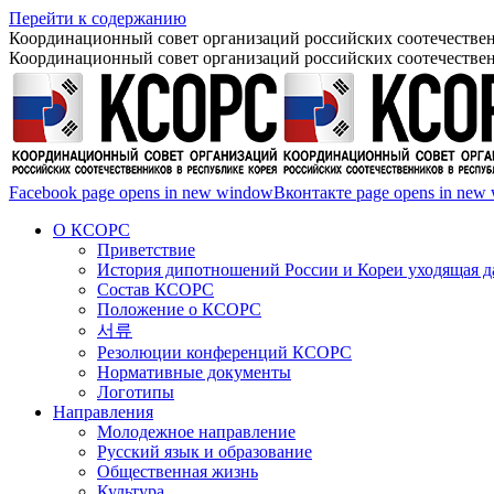
Перейти к содержанию
Координационный совет организаций российских соотечествен
Координационный совет организаций российских соотечествен
Facebook page opens in new window
Вконтакте page opens in new
О КСОРС
Приветствие
История дипотношений России и Кореи уходящая да
Состав КСОРС
Положение о КСОРС
서류
Резолюции конференций КСОРС
Нормативные документы
Логотипы
Направления
Молодежное направление
Русский язык и образование
Общественная жизнь
Культура