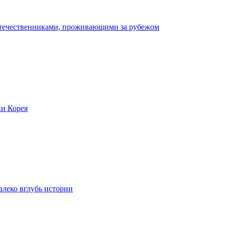
отечественниками, проживающими за рубежом
ки Корея
леко вглубь истории