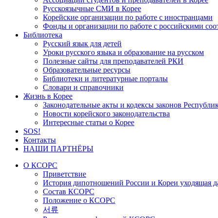
Русскоязычные СМИ в Корее
Корейские организации по работе с иностранцами
Фонды и организации по работе с российскими со
Библиотека
Русский язык для детей
Уроки русского языка и образование на русском
Полезные сайты для преподавателей РКИ
Образовательные ресурсы
Библиотеки и литературные порталы
Словари и справочники
Жизнь в Корее
Законодательные акты и кодексы законов Республи
Новости корейского законодательства
Интересные статьи о Корее
SOS!
Контакты
НАШИ ПАРТНЁРЫ
О КСОРС
Приветствие
История дипотношений России и Кореи уходящая да
Состав КСОРС
Положение о КСОРС
서류