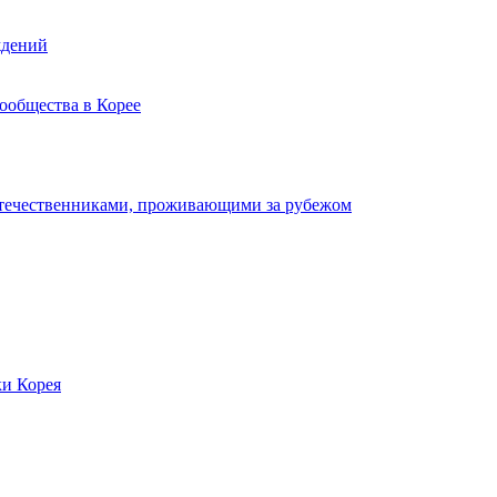
ждений
ообщества в Корее
отечественниками, проживающими за рубежом
ки Корея