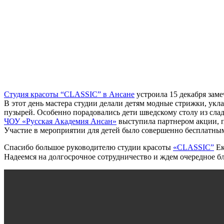
Студия красоты “CLASSIC” в Ансане
устроила 15 декабря заме
В этот день мастера студии делали детям модные стрижки, укл
пузырей. Особенно порадовались дети шведскому столу из слад
ЧОУ «Русская Академия Ансан»
выступила партнером акции, п
Участие в мероприятии для детей было совершенно бесплатным
Спасибо большое руководителю студии красоты
«CLASSIC”
Ек
Надеемся на долгосрочное сотрудничество и ждем очередное б