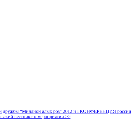
дружбы “Миллион алых роз” 2012 и I КОНФЕРЕНЦИЯ российских
льский вестник» о мероприятии >>