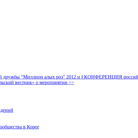
дружбы “Миллион алых роз” 2012 и I КОНФЕРЕНЦИЯ российских
льский вестник» о мероприятии >>
ждений
ообщества в Корее