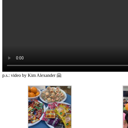
p.s.: video by Kim Alexander 🤗