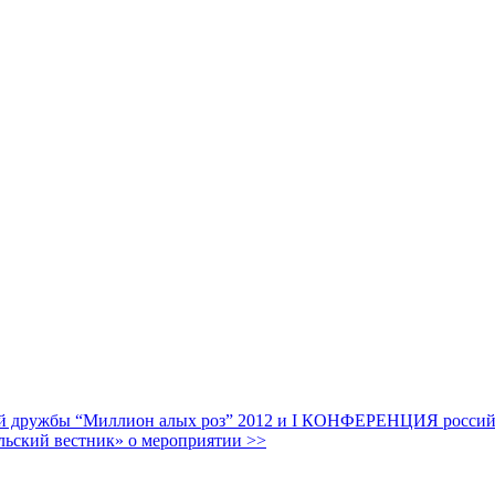
дружбы “Миллион алых роз” 2012 и I КОНФЕРЕНЦИЯ российских
льский вестник» о мероприятии >>