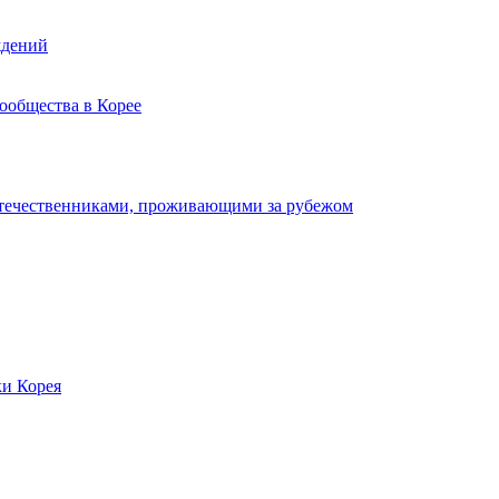
ждений
ообщества в Корее
отечественниками, проживающими за рубежом
ки Корея