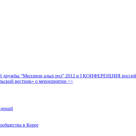
дружбы “Миллион алых роз” 2012 и I КОНФЕРЕНЦИЯ российских
льский вестник» о мероприятии >>
ждений
ообщества в Корее