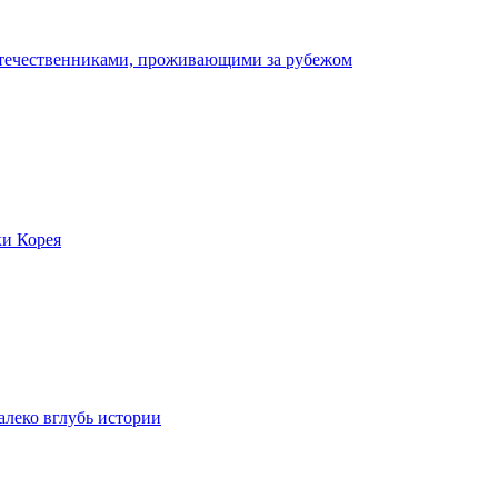
отечественниками, проживающими за рубежом
ки Корея
леко вглубь истории