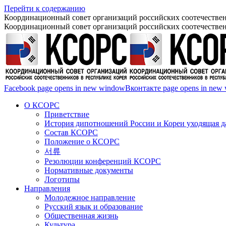
Перейти к содержанию
Координационный совет организаций российских соотечествен
Координационный совет организаций российских соотечествен
Facebook page opens in new window
Вконтакте page opens in new
О КСОРС
Приветствие
История дипотношений России и Кореи уходящая да
Состав КСОРС
Положение о КСОРС
서류
Резолюции конференций КСОРС
Нормативные документы
Логотипы
Направления
Молодежное направление
Русский язык и образование
Общественная жизнь
Культура