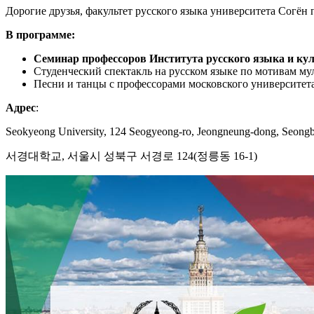
Дорогие друзья, факультет русского языка университета Согён 
В программе:
Семинар профессоров Института русского языка и ку
Студенческий спектакль на русском языке по мотивам м
Песни и танцы с профессорами московского университета 
Адрес
:
Seokyeong University, 124 Seogyeong-ro, Jeongneung-dong, Seongb
서경대학교, 서울시 성북구 서경로 124(정릉동 16-1)