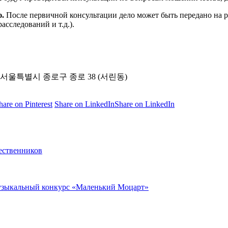
.
После первичной консультации дело может быть передано на 
сследований и т.д.).
l, Korea \ 서울특별시 종로구 종로 38 (서린동)
hare on Pinterest
Share on LinkedIn
Share on LinkedIn
ественников
музыкальный конкурс «Маленький Моцарт»