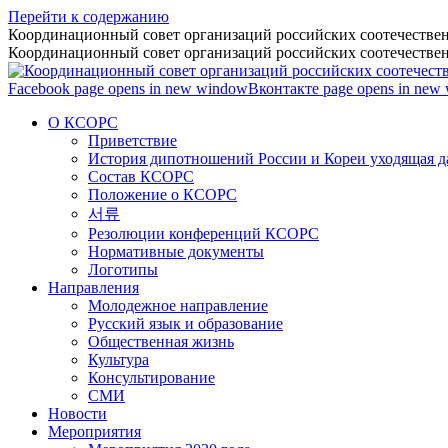
Перейти к содержанию
Координационный совет организаций российских соотечествен
Координационный совет организаций российских соотечествен
Facebook page opens in new window
Вконтакте page opens in new
О КСОРС
Приветствие
История дипотношений России и Кореи уходящая да
Состав КСОРС
Положение о КСОРС
서류
Резолюции конференций КСОРС
Нормативные документы
Логотипы
Направления
Молодежное направление
Русский язык и образование
Общественная жизнь
Культура
Консультирование
СМИ
Новости
Мероприятия