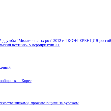
дружбы “Миллион алых роз” 2012 и I КОНФЕРЕНЦИЯ российских
льский вестник» о мероприятии >>
ждений
ообщества в Корее
отечественниками, проживающими за рубежом