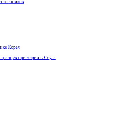
ественников
лике Корея
странцев при мэрии г. Сеула