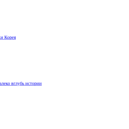
ки Корея
леко вглубь истории