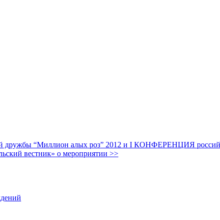
дружбы “Миллион алых роз” 2012 и I КОНФЕРЕНЦИЯ российских
льский вестник» о мероприятии >>
ждений