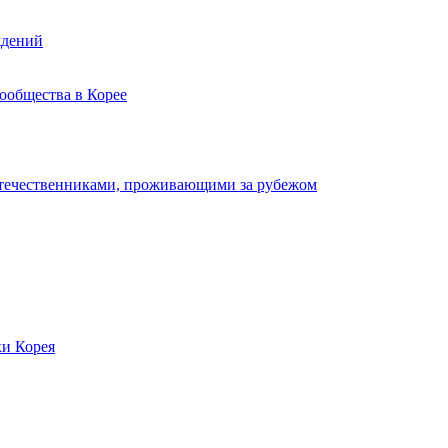
ждений
ообщества в Корее
отечественниками, проживающими за рубежом
ки Корея