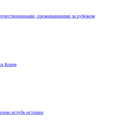
отечественниками, проживающими за рубежом
ки Корея
леко вглубь истории