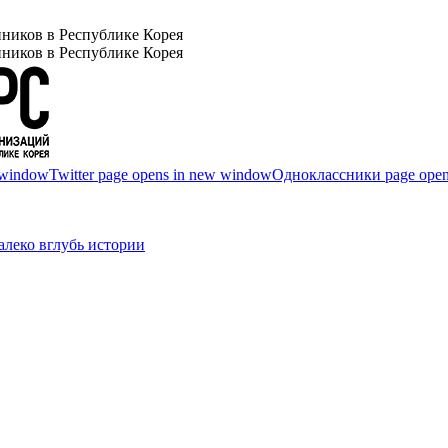
ников в Республике Корея
ников в Республике Корея
 window
Twitter page opens in new window
Одноклассники page open
леко вглубь истории