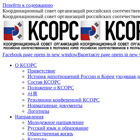
Перейти к содержанию
Координационный совет организаций российских соотечествен
Координационный совет организаций российских соотечествен
Facebook page opens in new window
Вконтакте page opens in new
О КСОРС
Приветствие
История дипотношений России и Кореи уходящая да
Состав КСОРС
Положение о КСОРС
서류
Резолюции конференций КСОРС
Нормативные документы
Логотипы
Направления
Молодежное направление
Русский язык и образование
Общественная жизнь
Культура