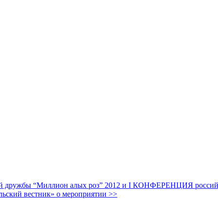
дружбы “Миллион алых роз” 2012 и I КОНФЕРЕНЦИЯ российских
льский вестник» о мероприятии >>