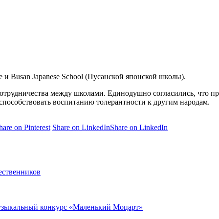
е и Busan Japanese School (Пусанской японской школы).
трудничества между школами. Единодушно согласились, что пр
 способствовать воспитанию толерантности к другим народам.
hare on Pinterest
Share on LinkedIn
Share on LinkedIn
ественников
музыкальный конкурс «Маленький Моцарт»