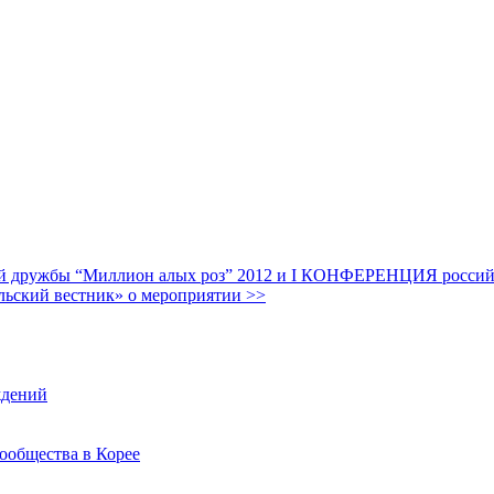
дружбы “Миллион алых роз” 2012 и I КОНФЕРЕНЦИЯ российских
льский вестник» о мероприятии >>
ждений
ообщества в Корее