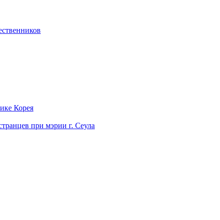
ественников
лике Корея
странцев при мэрии г. Сеула