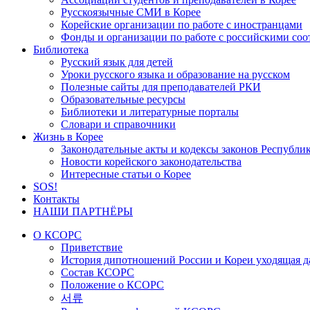
Русскоязычные СМИ в Корее
Корейские организации по работе с иностранцами
Фонды и организации по работе с российскими со
Библиотека
Русский язык для детей
Уроки русского языка и образование на русском
Полезные сайты для преподавателей РКИ
Образовательные ресурсы
Библиотеки и литературные порталы
Словари и справочники
Жизнь в Корее
Законодательные акты и кодексы законов Республи
Новости корейского законодательства
Интересные статьи о Корее
SOS!
Контакты
НАШИ ПАРТНЁРЫ
О КСОРС
Приветствие
История дипотношений России и Кореи уходящая да
Состав КСОРС
Положение о КСОРС
서류