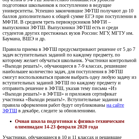
подготовки школьников к поступлению в ведущие
университеты. Успешно закончившие ЗФТШ получают до 10
баллов дополнительно к общей сумме ЕГЭ при поступлении в
МФТИ. В среднем треть первокурсников МФТИ –
выпускники ЗФТШ. Выпускники ЗФТШ есть и среди
студентов других престижных вузов России: МГУ, МГТУ им.
Баумана, ВШЭ и др.
Правила приема в ЗФТШ предусматривают решение от 5 до 7
задач вступительных заданий по каждому предмету, по
которому желает обучаться школьник. Участники контрольной
«Выходи решать!», обучающиеся в 7-9 классах, решившие
наибольшее количество задач, для поступления в ЗФТШ
смогут воспользоваться правом выбрать одну любую задачу из
вступительных заданий ЗФТШ по каждому предмету и
отправить решение в ЗФТШ, указав тему письма «Из
«Выходи решать!» в ЗФТШ» и приложив сертификат
участника «Выходи решать!». Вступительные задания и
правила оформления работ будут опубликованы
на сайте
ЗФТШ
в декабре, следите за обновлениями.
Очная школа подготовки к физико-техническим
олимпиадам 14-23 февраля 2020 года
Участники, обучающиеся в 10 и 11 классах и решившие