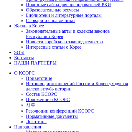
Полезные сайты для преподавателей РКИ
Образовательные ресурсы
Библиотеки и литературные порталы
Словари и справочники
Жизнь в Корее
Законодательные акты и кодексы законов
Республики Корея
Новости корейского законодательства
Интересные статьи о Корее
SOS!
Контакты
НАШИ ПАРТНЁРЫ
О КСОРС
Приветствие
История дипотношений России и Кореи уходящая
далеко вглубь истории
Состав КСОРС
Положение о КСОРС
서류
Резолюции конференций КСОРС
Нормативные документы
Логотипы
Направления