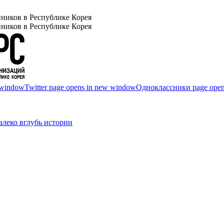
ников в Республике Корея
ников в Республике Корея
 window
Twitter page opens in new window
Одноклассники page open
леко вглубь истории