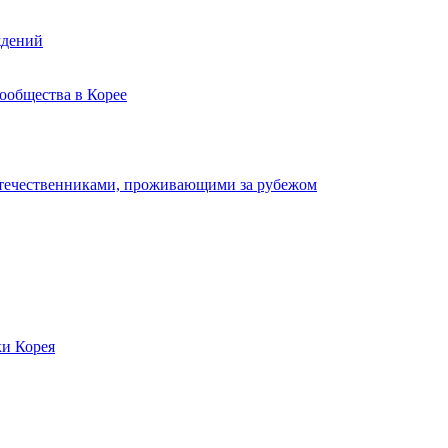
ждений
ообщества в Корее
отечественниками, проживающими за рубежом
ки Корея