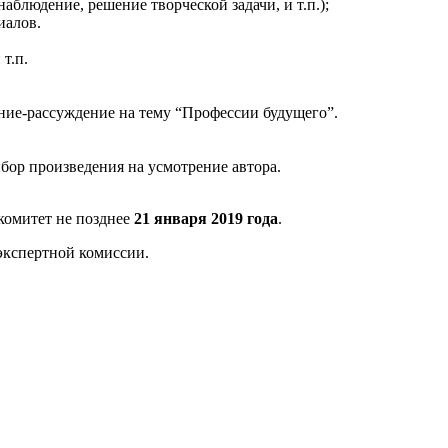
аблюдение, решение творческой задачи, и т.п.);
иалов.
т.п.
ение-рассуждение на тему “Профессии будущего”.
ыбор произведения на усмотрение автора.
гкомитет не позднее
21 января 2019 года
.
 экспертной комиссии.