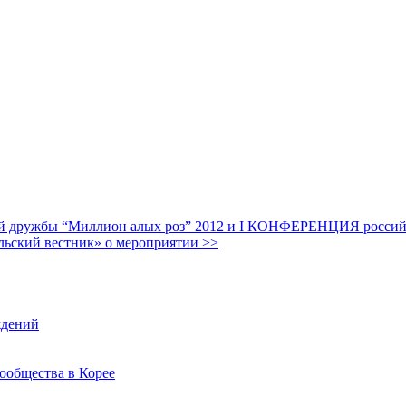
дружбы “Миллион алых роз” 2012 и I КОНФЕРЕНЦИЯ российских
льский вестник» о мероприятии >>
ждений
ообщества в Корее