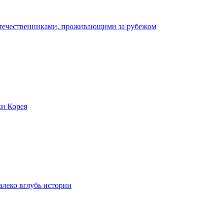
отечественниками, проживающими за рубежом
ки Корея
леко вглубь истории