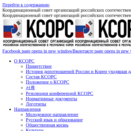
Перейти к содержанию
Координационный совет организаций российских соотечествен
Координационный совет организаций российских соотечествен
Facebook page opens in new window
Вконтакте page opens in new
О КСОРС
Приветствие
История дипотношений России и Кореи уходящая да
Состав КСОРС
Положение о КСОРС
서류
Резолюции конференций КСОРС
Нормативные документы
Логотипы
Направления
Молодежное направление
Русский язык и образование
Общественная жизнь
Культура