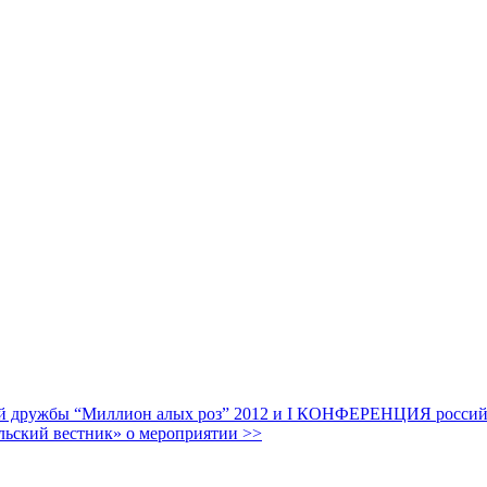
дружбы “Миллион алых роз” 2012 и I КОНФЕРЕНЦИЯ российских
льский вестник» о мероприятии >>