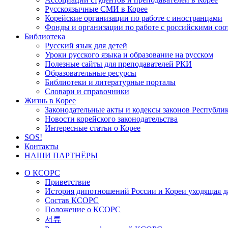
Русскоязычные СМИ в Корее
Корейские организации по работе с иностранцами
Фонды и организации по работе с российскими со
Библиотека
Русский язык для детей
Уроки русского языка и образование на русском
Полезные сайты для преподавателей РКИ
Образовательные ресурсы
Библиотеки и литературные порталы
Словари и справочники
Жизнь в Корее
Законодательные акты и кодексы законов Республи
Новости корейского законодательства
Интересные статьи о Корее
SOS!
Контакты
НАШИ ПАРТНЁРЫ
О КСОРС
Приветствие
История дипотношений России и Кореи уходящая да
Состав КСОРС
Положение о КСОРС
서류