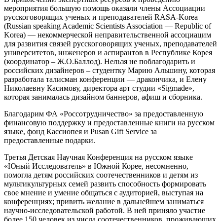
мероприятия большую помощь оказали члены Ассоциации
русскоговорящих ученых и преподавателей RASA-Kоrea
(Russian speaking Academic Scientists Association — Republic of
Korea) — некоммерческой неправительственной ассоциацим
для развития связей русскоговорящих ученых, преподавателей
университетов, инженеров и аспирантов в Республике Корея
(координатор – Ж.О.Баллод). Нельзя не поблагодарить и
российских дизайнеров – студентку Марию Альшину, которая
разработала талисман конференции — дракончика, и Елену
Николаевну Касимову, директора арт студии «Sigmade»,
которая занималась дизайном баннеров, афиш и сборника.
Благодарим ФА «Россотрудничество» за предоставленную
финансовую поддержку и предоставленные книги на русском
языке, фонд Кассиопея и Pusan Gift Service за
предоставленные подарки.
Третья Детская Научная Конференция на русском языке
«Юный Исследователь» в Южной Корее, несомненно,
помогла детям российских соотечественников и детям из
мультикультурных семей развить способность формировать
свое мнение и умение общаться с аудиторией, выступая на
конференциях; привить желание в дальнейшем заниматься
научно-исследовательской работой. В ней приняло участие
более 150 человек из числа соотечественников, проживающих