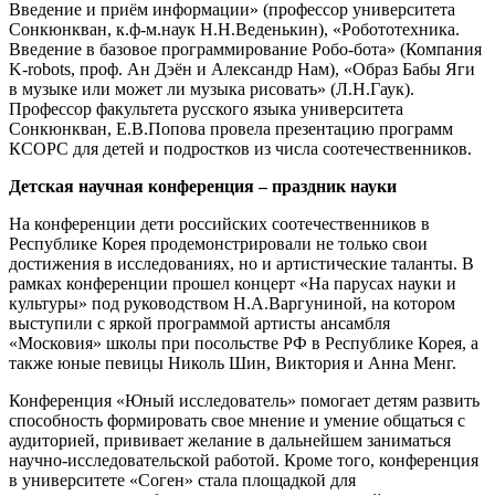
Введение и приём информации» (профессор университета
Сонкюнкван, к.ф-м.наук Н.Н.Веденькин), «Робототехника.
Введение в базовое программирование Робо-бота» (Компания
K-robots, проф. Ан Дэён и Александр Нам), «Образ Бабы Яги
в музыке или может ли музыка рисовать» (Л.Н.Гаук).
Профессор факультета русского языка университета
Сонкюнкван, Е.В.Попова провела презентацию программ
КСОРС для детей и подростков из числа соотечественников.
Детская научная конференция – праздник науки
На конференции дети российских соотечественников в
Республике Корея продемонстрировали не только свои
достижения в исследованиях, но и артистические таланты. В
рамках конференции прошел концерт «На парусах науки и
культуры» под руководством Н.А.Варгуниной, на котором
выступили с яркой программой артисты ансамбля
«Московия» школы при посольстве РФ в Республике Корея, а
также юные певицы Николь Шин, Виктория и Анна Менг.
Конференция «Юный исследователь» помогает детям развить
способность формировать свое мнение и умение общаться с
аудиторией, прививает желание в дальнейшем заниматься
научно-исследовательской работой. Кроме того, конференция
в университете «Соген» стала площадкой для