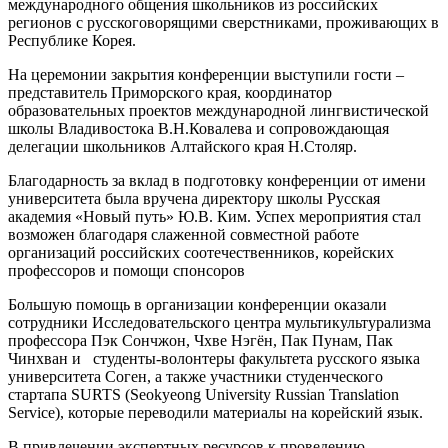
международного общения школьников из российских
регионов с русскоговорящими сверстниками, проживающих в
Республике Корея.
На церемонии закрытия конференции выступили гости –
представитель Приморского края, координатор
образовательных проектов международной лингвистической
школы Владивостока В.Н.Ковалева и сопровождающая
делегации школьников Алтайского края Н.Столяр.
Благодарность за вклад в подготовку конференции от имени
университета была вручена директору школы Русская
академия «Новый путь» Ю.В. Ким. Успех мероприятия стал
возможен благодаря слаженной совместной работе
организаций российских соотечественников, корейских
профессоров и помощи спонсоров
Большую помощь в организации конференции оказали
сотрудники Исследовательского центра мультикультурализма
профессора Пэк Сончжон, Чхве Нэгён, Пак Пунам, Пак
Чинхван и студенты-волонтеры факультета русского языка
университета Соген, а также участники студенческого
стартапа SURTS (Seokyeong University Russian Translation
Service), которые переводили материалы на корейский язык.
В привлечении экспертных ресурсов к проведению