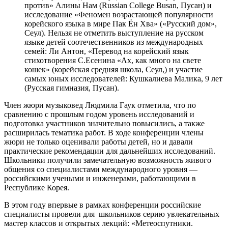
против» Алины Нам (Russian College Busan, Пусан) и
исследование «Феномен возрастающей популярности
корейского языка в мире Пак Ён Хва» («Русский дом»,
Сеул). Нельзя не отметить выступление на русском
языке детей соотечественников из международных
семей: Ли Антон, «Перевод на корейский язык
стихотворения С.Есенина «Ах, как много на свете
кошек» (корейская средняя школа, Сеул,) и участие
самых юных исследователей: Кушкалиева Малика, 9 лет
(Русская гимназия, Пусан).
Член жюри музыковед Людмила Гаук отметила, что по
сравнению с прошлым годом уровень исследований и
подготовка участников значительно повысились, а также
расширилась тематика работ. В ходе конференции члены
жюри не только оценивали работы детей, но и давали
практические рекомендации для дальнейших исследований.
Школьники получили замечательную возможность живого
общения со специалистами международного уровня —
российскими учеными и инженерами, работающими в
Республике Корея.
В этом году впервые в рамках конференции российские
специалисты провели для школьников серию увлекательных
мастер классов и открытых лекций: «Метеоспутники.