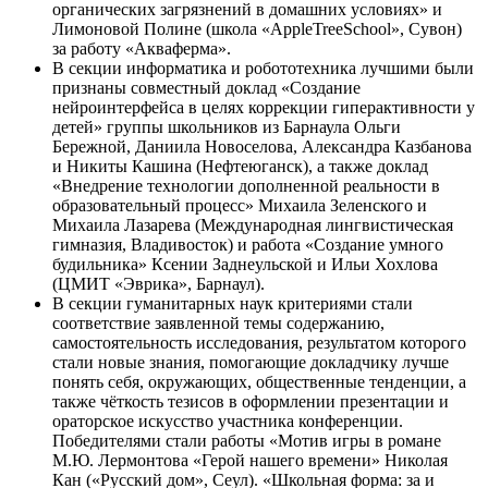
органических загрязнений в домашних условиях» и
Лимоновой Полине (школа «AppleTreeSchool», Сувон)
за работу «Акваферма».
В секции информатика и робототехника лучшими были
признаны совместный доклад «Создание
нейроинтерфейса в целях коррекции гиперактивности у
детей» группы школьников из Барнаула Ольги
Бережной, Даниила Новоселова, Александра Казбанова
и Никиты Кашина (Нефтеюганск), а также доклад
«Внедрение технологии дополненной реальности в
образовательный процесс» Михаила Зеленского и
Михаила Лазарева (Международная лингвистическая
гимназия, Владивосток) и работа «Создание умного
будильника» Ксении Заднеульской и Ильи Хохлова
(ЦМИТ «Эврика», Барнаул).
В секции гуманитарных наук критериями стали
соответствие заявленной темы содержанию,
самостоятельность исследования, результатом которого
стали новые знания, помогающие докладчику лучше
понять себя, окружающих, общественные тенденции, а
также чёткость тезисов в оформлении презентации и
ораторское искусство участника конференции.
Победителями стали работы «Мотив игры в романе
М.Ю. Лермонтова «Герой нашего времени» Николая
Кан («Русский дом», Сеул). «Школьная форма: за и