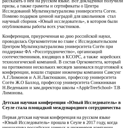
рассказать о ней на русском языке. Все докладчики получили
призы, а также грамоты и сертификаты о Центра
Исследований Мультикультурализма университета Соген.
Помимо подарков ценной наградой для школьников стал
научный сборник «Юный исследователь», в котором были
опубликованы работы всех участников.
Конференция, приуроченная ко дню российской науки,
проводилась Оргкомитетом во главе с Исследовательским
Центром Мультикультурализма университета Согён при
поддержке ФА «Россотрудничество», организаций
соотечественников, входящих в КСОРС, а также корейских
технологической компаний. В состав Оргкомитета, который
на протяжении нескольких месяцев занимался подготовкой к
конференции, вошли старшие инженеры компании Самсунг
А.Г.Лимонов и А.Н.Лактюшкин, профессор университета
Согён Ж.О Баллод, профессор университета Сонкюнкван
Н.Веденькин и зам.директора школы «AppleTreeSchool» Т.В
Лимонова.
Детская научная конференция «Юный Исследователь» в
Сеуле стала площадкой международного сотрудничества
Первая детская научная конференция на русском языке
«Юный Исследователь» прошла в Сеуле в 2017 году, когда
инициатива российских ученых и инженеров компании