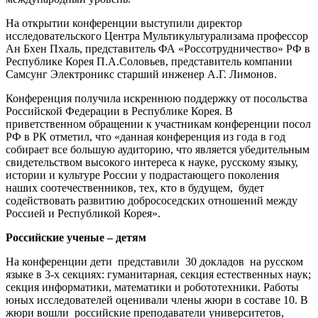
На открытии конференции выступили директор
исследовательского Центра Мультикультурализама профессор
Ан Бхен Пхаль, представитель ФА «Россотрудничество» РФ в
Республике Корея П.А.Соловьев, представитель компании
Самсунг Электроникс старший инженер А.Г. Лимонов.
Конференция получила искреннюю поддержку от посольства
Российской Федерации в Республике Корея. В
приветственном обращении к участникам конференции посол
РФ в РК отметил, что «данная конференция из года в год
собирает все большую аудиторию, что является убедительным
свидетельством высокого интереса к науке, русскому языку,
истории и культуре России у подрастающего поколения
наших соотечественников, тех, кто в будущем, будет
содействовать развитию добрососедских отношений между
Россией и Республикой Корея».
Российские ученые – детям
На конференции дети представили 30 докладов на русском
языке в 3-х секциях: гуманитарная, секция естественных наук;
секция информатики, математики и робототехники. Работы
юных исследователей оценивали члены жюри в составе 10. В
жюри вошли российские преподаватели университетов,