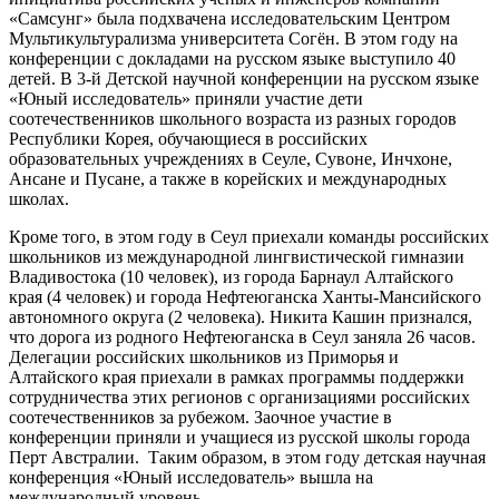
«Самсунг» была подхвачена исследовательским Центром
Мультикультурализма университета Согён. В этом году на
конференции с докладами на русском языке выступило 40
детей. В 3-й Детской научной конференции на русском языке
«Юный исследователь» приняли участие дети
соотечественников школьного возраста из разных городов
Республики Корея, обучающиеся в российских
образовательных учреждениях в Сеуле, Сувоне, Инчхоне,
Ансане и Пусане, а также в корейских и международных
школах.
Кроме того, в этом году в Сеул приехали команды российских
школьников из международной лингвистической гимназии
Владивостока (10 человек), из города Барнаул Алтайского
края (4 человек) и города Нефтеюганска Ханты-Мансийского
автономного округа (2 человека). Никита Кашин признался,
что дорога из родного Нефтеюганска в Сеул заняла 26 часов.
Делегации российских школьников из Приморья и
Алтайского края приехали в рамках программы поддержки
сотрудничества этих регионов с организациями российских
соотечественников за рубежом. Заочное участие в
конференции приняли и учащиеся из русской школы города
Перт Австралии. Таким образом, в этом году детская научная
конференция «Юный исследователь» вышла на
международный уровень.