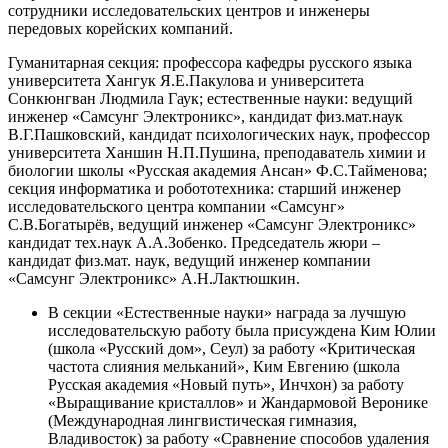
сотрудники исследовательских центров и инженеры
передовых корейских компаний.
Гуманитарная секция: профессора кафедры русского языка
университета Хангук Я.Е.Пакулова и университета
Сонкюнгван Людмила Гаук; естественные науки: ведущий
инженер «Самсунг Электроникс», кандидат физ.мат.наук
В.Г.Пашковский, кандидат психологических наук, профессор
университета Ханшин Н.П.Пушина, преподаватель химии и
биологии школы «Русская академия Ансан» Ф.С.Тайменова;
секция информатика и робототехника: старший инженер
исследовательского центра компании «Самсунг»
С.В.Богатырёв, ведущий инженер «Самсунг Электроникс»
кандидат тех.наук А.А.Зобенко. Председатель жюри –
кандидат физ.мат. наук, ведущий инженер компании
«Самсунг Электроникс» А.Н.Лактюшкин.
В секции «Естественные науки» награда за лучшую
исследовательскую работу была присуждена Ким Юлии
(школа «Русский дом», Сеул) за работу «Критическая
частота слияния мельканий», Ким Евгению (школа
Русская академия «Новый путь», Инчхон) за работу
«Выращивание кристаллов» и Жандармовой Веронике
(Международная лингвистическая гимназия,
Владивосток) за работу «Сравнение способов удаления