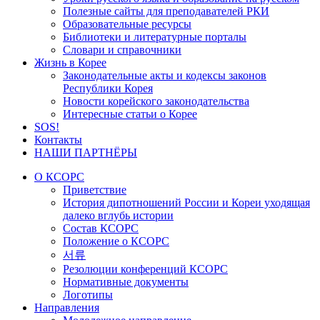
Полезные сайты для преподавателей РКИ
Образовательные ресурсы
Библиотеки и литературные порталы
Словари и справочники
Жизнь в Корее
Законодательные акты и кодексы законов
Республики Корея
Новости корейского законодательства
Интересные статьи о Корее
SOS!
Контакты
НАШИ ПАРТНЁРЫ
О КСОРС
Приветствие
История дипотношений России и Кореи уходящая
далеко вглубь истории
Состав КСОРС
Положение о КСОРС
서류
Резолюции конференций КСОРС
Нормативные документы
Логотипы
Направления