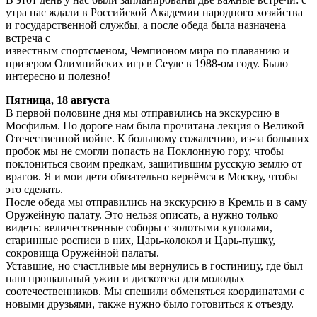
утра нас ждали в Российской Академии народного хозяйства
и государственной службы, а после обеда была назначена
встреча с
известным спортсменом, Чемпионом мира по плаванию и
призером Олимпийских игр в Сеуле в 1988-ом году. Было
интересно и полезно!
Пятница, 18 августа
В первой половине дня мы отправились на экскурсию в
Мосфильм. По дороге нам была прочитана лекция о Великой
Отечественной войне. К большому сожалению, из-за больших
пробок мы не смогли попасть на Поклонную гору, чтобы
поклониться своим предкам, защитившим русскую землю от
врагов. Я и мои дети обязательно вернёмся в Москву, чтобы
это сделать.
После обеда мы отправились на экскурсию в Кремль и в саму
Оружейную палату. Это нельзя описать, а нужно только
видеть: величественные соборы с золотыми куполами,
старинные росписи в них, Царь-колокол и Царь-пушку,
сокровища Оружейной палаты.
Уставшие, но счастливые мы вернулись в гостиницу, где был
наш прощальный ужин и дискотека для молодых
соотечественников. Мы спешили обменяться координатами с
новыми друзьями, также нужно было готовиться к отъезду.