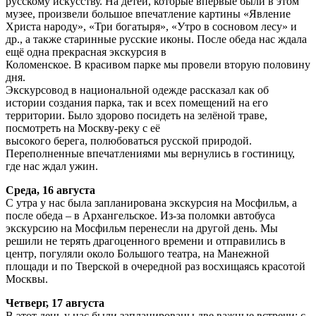
русскому искусству. На детей, которые впервые были в этом
музее, произвели большое впечатление картины «Явление
Христа народу», «Три богатыря», «Утро в сосновом лесу» и
др., а также старинные русские иконы. После обеда нас ждала
ещё одна прекрасная экскурсия в
Коломенское. В красивом парке мы провели вторую половину
дня.
Экскурсовод в национальной одежде рассказал как об
истории создания парка, так и всех помещений на его
территории. Было здорово посидеть на зелёной траве,
посмотреть на Москву-реку с её
высокого берега, полюбоваться русской природой.
Переполненные впечатлениями мы вернулись в гостиницу,
где нас ждал ужин.
Среда, 16 августа
С утра у нас была запланирована экскурсия на Мосфильм, а
после обеда – в Архангельское. Из-за поломки автобуса
экскурсию на Мосфильм перенесли на другой день. Мы
решили не терять драгоценного времени и отправились в
центр, погуляли около Большого театра, на Манежной
площади и по Тверской в очередной раз восхищаясь красотой
Москвы.
Четверг, 17 августа
В этот день у нас были запланированы две важные встречи: с