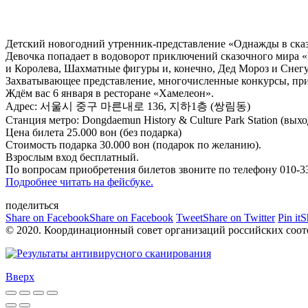
Детский новогодний утренник-представление «Однажды в сказ
Девочка попадает в водоворот приключений сказочного мира 
и Королева, Шахматные фигуры и, конечно, Дед Мороз и Снегу
Захватывающее представление, многочисленные конкурсы, пр
Ждём вас 6 января в ресторане «Хамелеон».
Адрес: 서울시 중구 마른내로 136, 지하1층 (쌍림동)
Станция метро: Dongdaemun History & Culture Park Station (выхо
Цена билета 25.000 вон (без подарка)
Стоимость подарка 30.000 вон (подарок по желанию).
Взрослым вход бесплатный.
По вопросам приобретения билетов звоните по телефону 010-3
Подробнее читать на фейсбуке.
поделиться
Share on Facebook
Share on Facebook
Tweet
Share on Twitter
Pin it
S
© 2020. Координационный совет организаций российских сооте
Вверх