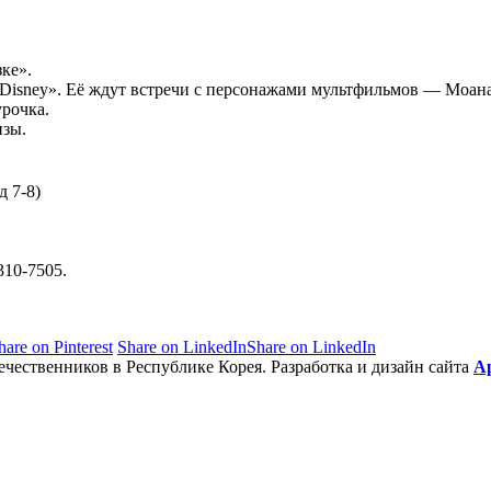
ке».
«Disney». Её ждут встречи с персонажами мультфильмов — Моан
рочка.
изы.
д 7-8)
310-7505.
hare on Pinterest
Share on LinkedIn
Share on LinkedIn
чественников в Республике Корея. Разработка и дизайн сайта
А