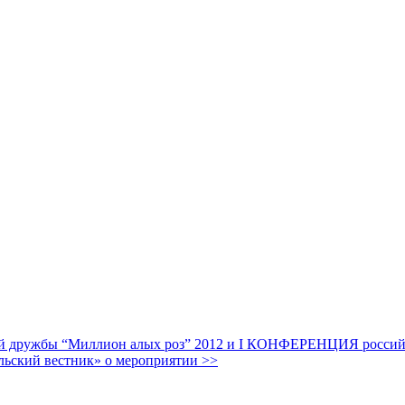
дружбы “Миллион алых роз” 2012 и I КОНФЕРЕНЦИЯ российских
льский вестник» о мероприятии >>