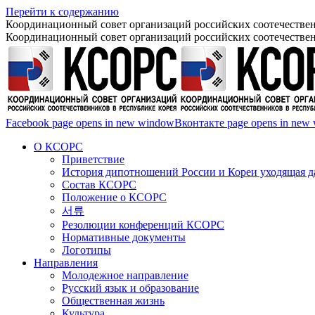
Перейти к содержанию
Координационный совет организаций российских соотечествен
Координационный совет организаций российских соотечествен
Facebook page opens in new window
Вконтакте page opens in new
О КСОРС
Приветствие
История дипотношений России и Кореи уходящая да
Состав КСОРС
Положение о КСОРС
서류
Резолюции конференций КСОРС
Нормативные документы
Логотипы
Направления
Молодежное направление
Русский язык и образование
Общественная жизнь
Культура