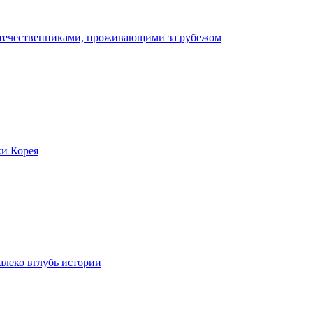
отечественниками, проживающими за рубежом
ки Корея
леко вглубь истории