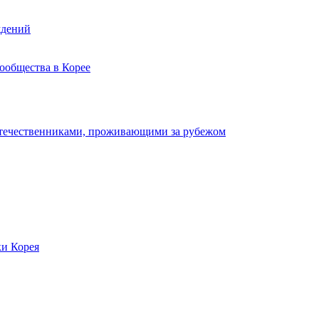
ждений
ообщества в Корее
отечественниками, проживающими за рубежом
ки Корея