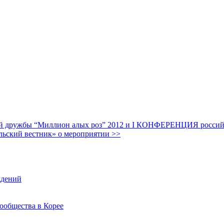
дружбы “Миллион алых роз” 2012 и I КОНФЕРЕНЦИЯ российских
льский вестник» о мероприятии >>
ждений
ообщества в Корее