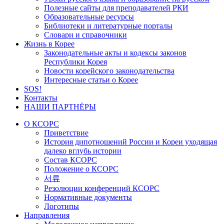
Полезные сайты для преподавателей РКИ
Образовательные ресурсы
Библиотеки и литературные порталы
Словари и справочники
Жизнь в Корее
Законодательные акты и кодексы законов
Республики Корея
Новости корейского законодательства
Интересные статьи о Корее
SOS!
Контакты
НАШИ ПАРТНЁРЫ
О КСОРС
Приветствие
История дипотношений России и Кореи уходящая
далеко вглубь истории
Состав КСОРС
Положение о КСОРС
서류
Резолюции конференций КСОРС
Нормативные документы
Логотипы
Направления