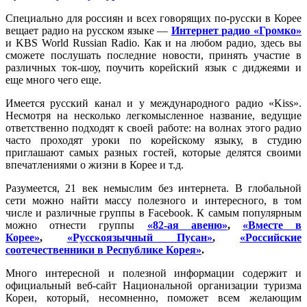
Специально для россиян и всех говорящих по-русски в Корее
вещает радио на русском языке —
Интернет радио «Громко»
и KBS World Russian Radio. Как и на любом радио, здесь вы
сможете послушать последние новости, принять участие в
различных ток-шоу, поучить корейский язык с диджеями и
еще много чего еще.
Имеется русский канал и у международного радио «Kiss».
Несмотря на несколько легкомысленное название, ведущие
ответственно подходят к своей работе: на волнах этого радио
часто проходят уроки по корейскому языку, в студию
приглашают самых разных гостей, которые делятся своими
впечатлениями о жизни в Корее и т.д.
Разумеется, 21 век немыслим без интернета. В глобальной
сети можно найти массу полезного и интересного, в том
числе и различные группы в Facebook. К самым популярным
можно отнести группы
«82-ая авеню»
,
«Вместе в
Корее»
,
«Русскоязычный Пусан»
,
«Российские
соотечественники в Республике Корея»
.
Много интересной и полезной информации содержит и
официальный веб-сайт Национальной организации туризма
Кореи, который, несомненно, поможет всем желающим