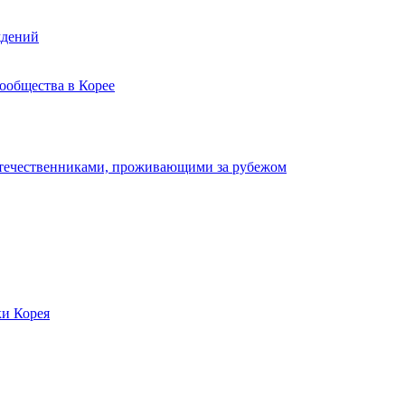
ждений
ообщества в Корее
отечественниками, проживающими за рубежом
ки Корея