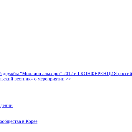
дружбы “Миллион алых роз” 2012 и I КОНФЕРЕНЦИЯ российских
льский вестник» о мероприятии >>
ждений
ообщества в Корее