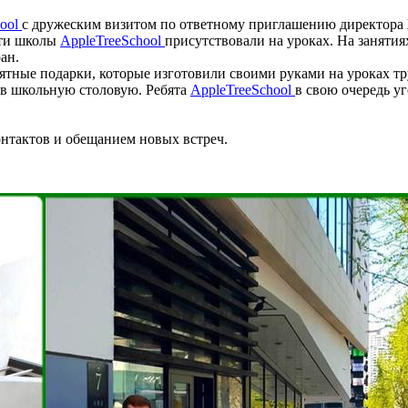
hool
с дружеским визитом по ответному приглашению директора
ети школы
AppleTreeSchool
присутствовали на уроках. На занятия
ан.
тные подарки, которые изготовили своими руками на уроках тр
д в школьную столовую. Ребята
AppleTreeSchool
в свою очередь у
нтактов и обещанием новых встреч.