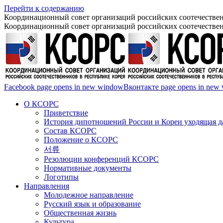
Перейти к содержанию
Координационный совет организаций российских соотечествен
Координационный совет организаций российских соотечествен
Facebook page opens in new window
Вконтакте page opens in new
О КСОРС
Приветствие
История дипотношений России и Кореи уходящая да
Состав КСОРС
Положение о КСОРС
서류
Резолюции конференций КСОРС
Нормативные документы
Логотипы
Направления
Молодежное направление
Русский язык и образование
Общественная жизнь
Культура