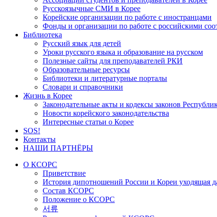
Русскоязычные СМИ в Корее
Корейские организации по работе с иностранцами
Фонды и организации по работе с российскими со
Библиотека
Русский язык для детей
Уроки русского языка и образование на русском
Полезные сайты для преподавателей РКИ
Образовательные ресурсы
Библиотеки и литературные порталы
Словари и справочники
Жизнь в Корее
Законодательные акты и кодексы законов Республи
Новости корейского законодательства
Интересные статьи о Корее
SOS!
Контакты
НАШИ ПАРТНЁРЫ
О КСОРС
Приветствие
История дипотношений России и Кореи уходящая да
Состав КСОРС
Положение о КСОРС
서류