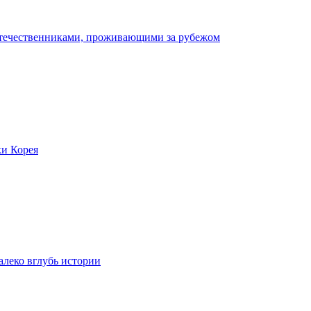
отечественниками, проживающими за рубежом
ки Корея
леко вглубь истории