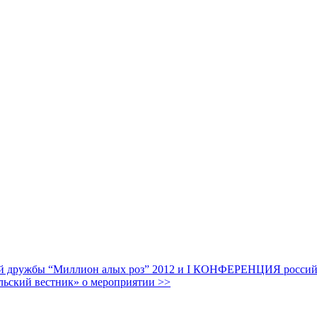
дружбы “Миллион алых роз” 2012 и I КОНФЕРЕНЦИЯ российских
льский вестник» о мероприятии >>