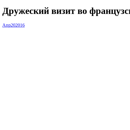
Дружеский визит во французс
Апр
20
2016