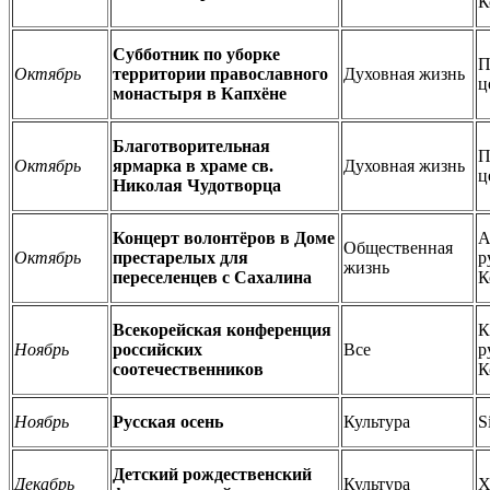
К
Субботник по уборке
П
Октябрь
территории православного
Духовная жизнь
ц
монастыря в Капхёне
Благотворительная
П
Октябрь
ярмарка в храме св.
Духовная жизнь
ц
Николая Чудотворца
Концерт волонтёров в Доме
А
Общественная
Октябрь
престарелых для
р
жизнь
переселенцев с Сахалина
К
Всекорейская конференция
К
Ноябрь
российских
Все
р
соотечественников
К
Ноябрь
Русская осень
Культура
S
Детский рождественский
Декабрь
Культура
Х