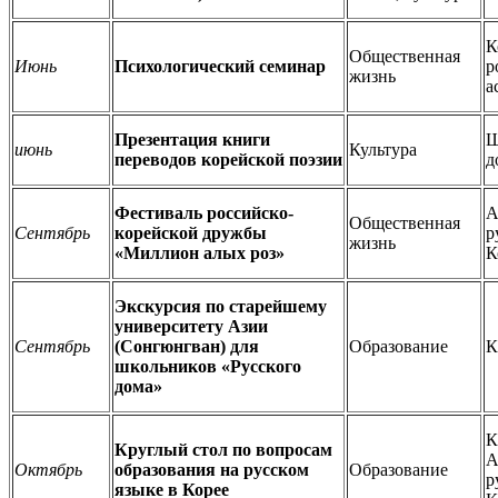
К
Общественная
Июнь
Психологический семинар
р
жизнь
а
Презентация книги
Ш
июнь
Культура
переводов корейской поэзии
д
Фестиваль российско-
А
Общественная
Сентябрь
корейской дружбы
р
жизнь
«Миллион алых роз»
К
Экскурсия по старейшему
университету Азии
Сентябрь
(Сонгюнгван) для
Образование
К
школьников «Русского
дома»
К
Круглый стол по вопросам
А
Октябрь
образования на русском
Образование
р
языке в Корее