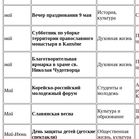
История,
май
Вечер празднования 9 мая
С
культура
Субботник по уборке
П
май
территории православного
Духовная жизнь
ц
монастыря в Капхёне
Благотворительная
П
май
ярмарка в храме св.
Духовная жизнь
ц
Николая Чудотворца
А
Корейско-российский
Студенты и
Май
р
молодежный форум
молодежь
К
Культура и
Ш
Май
Славянская весна
образование
д
День защиты детей (детские
Общественная
Май-Июнь
спектакли)
жизнь, культура