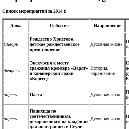
Список мероприятий за 2014 г.
Дата
Событие
Направление
Рождество Христово,
П
Январь
детское рождественское
Духовная жизнь
ц
представление
Экскурсия к месту
Ш
сражения крейсера «Варяг»
История,
д
февраль
и канонерской лодки
образование
р
«Кореец»
К
П
апрель
Пасха
Духовная жизнь
ц
Панихида по
соотечественникам,
П
апрель
Духовная жизнь
похороненным на кладбище
ц
для иностранцев в Сеуле