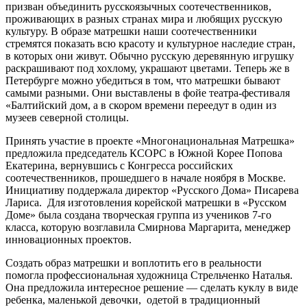
призван объединить русскоязычных соотечественников,
проживающих в разных странах мира и любящих русскую
культуру. В образе матрешки наши соотечественники
стремятся показать всю красоту и культурное наследие стран,
в которых они живут. Обычно русскую деревянную игрушку
раскрашивают под хохлому, украшают цветами. Теперь же в
Петербурге можно убедиться в том, что матрешки бывают
самыми разными. Они выставлены в фойе театра-фестиваля
«Балтийский дом, а в скором времени переедут в один из
музеев северной столицы.
Принять участие в проекте «Многонациональная Матрешка»
предложила председатель КСОРС в Южной Корее Попова
Екатерина, вернувшись с Конгресса российских
соотечественников, прошедшего в начале ноября в Москве.
Инициативу поддержала директор «Русского Дома» Писарева
Лариса. Для изготовления корейской матрешки в «Русском
Доме» была создана творческая группа из учеников 7-го
класса, которую возглавила Смирнова Маргарита, менеджер
инновационных проектов.
Создать образ матрешки и воплотить его в реальности
помогла профессиональная художница Стрельченко Наталья.
Она предложила интересное решение — сделать куклу в виде
ребенка, маленькой девочки, одетой в традиционный