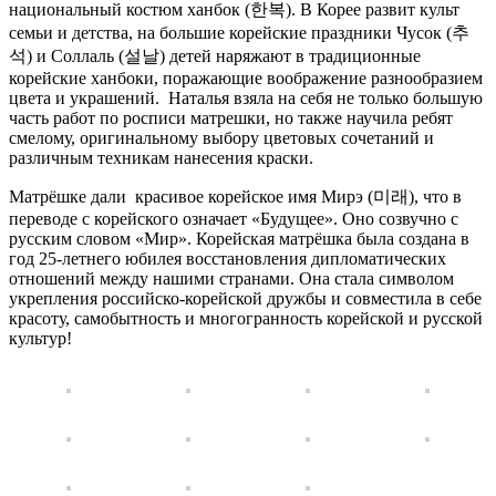
национальный костюм ханбок (한복). В Корее развит культ
семьи и детства, на большие корейские праздники Чусок (추
석) и Соллаль (설날) детей наряжают в традиционные
корейские ханбоки, поражающие воображение разнообразием
цвета и украшений. Наталья взяла на себя не только б
о
льшую
часть работ по росписи матрешки, но также научила ребят
смелому, оригинальному выбору цветовых сочетаний и
различным техникам нанесения краски.
Матрёшке дали красивое корейское имя Мирэ (미래), что в
переводе с корейского означает «Будущее». Оно созвучно с
русским словом «Мир». Корейская матрёшка была создана в
год 25-летнего юбилея восстановления дипломатических
отношений между нашими странами. Она стала символом
укрепления российско-корейской дружбы и совместила в себе
красоту, самобытность и многогранность корейской и русской
культур!