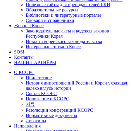
Полезные сайты для преподавателей РКИ
Образовательные ресурсы
Библиотеки и литературные порталы
Словари и справочники
Жизнь в Корее
Законодательные акты и кодексы законов
Республики Корея
Новости корейского законодательства
Интересные статьи о Корее
SOS!
Контакты
НАШИ ПАРТНЁРЫ
О КСОРС
Приветствие
История дипотношений России и Кореи уходящая
далеко вглубь истории
Состав КСОРС
Положение о КСОРС
서류
Резолюции конференций КСОРС
Нормативные документы
Логотипы
Направления