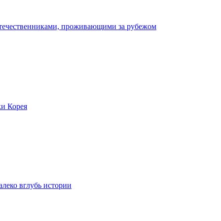
отечественниками, проживающими за рубежом
ки Корея
леко вглубь истории