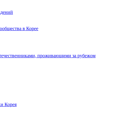
ждений
ообщества в Корее
отечественниками, проживающими за рубежом
ки Корея