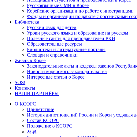
Русскоязычные СМИ в Корее
Корейские организации по работе с иностранцами
Фонды и организации по работе с российскими со
Библиотека
Русский язык для детей
Уроки русского языка и образование на русском
Полезные сайты для преподавателей РКИ
Образовательные ресурсы
Библиотеки и литературные порталы
Словари и справочники
Жизнь в Корее
Законодательные акты и кодексы законов Республи
Новости корейского законодательства
Интересные статьи о Корее
SOS!
Контакты
НАШИ ПАРТНЁРЫ
О КСОРС
Приветствие
История дипотношений России и Кореи уходящая да
Состав КСОРС
Положение о КСОРС
서류