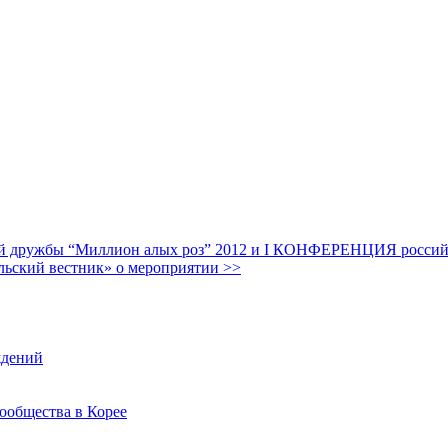
дружбы “Миллион алых роз” 2012 и I КОНФЕРЕНЦИЯ российских
льский вестник» о мероприятии >>
ждений
ообщества в Корее