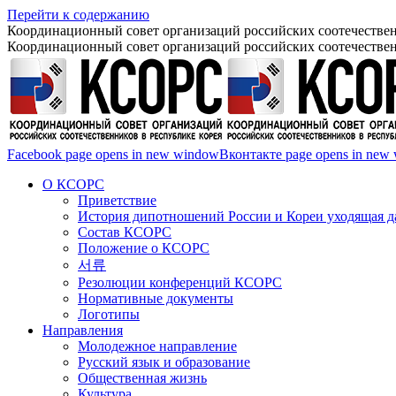
Перейти к содержанию
Координационный совет организаций российских соотечествен
Координационный совет организаций российских соотечествен
Facebook page opens in new window
Вконтакте page opens in new
О КСОРС
Приветствие
История дипотношений России и Кореи уходящая да
Состав КСОРС
Положение о КСОРС
서류
Резолюции конференций КСОРС
Нормативные документы
Логотипы
Направления
Молодежное направление
Русский язык и образование
Общественная жизнь
Культура