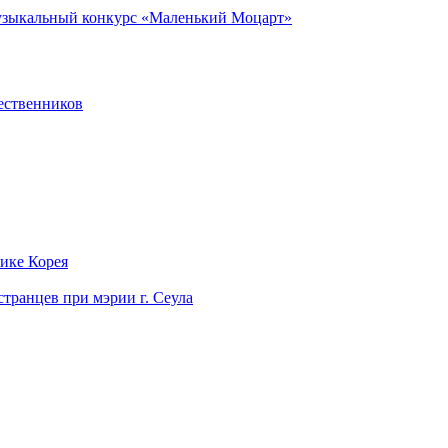
музыкальный конкурс «Маленький Моцарт»
ественников
лике Корея
странцев при мэрии г. Сеула