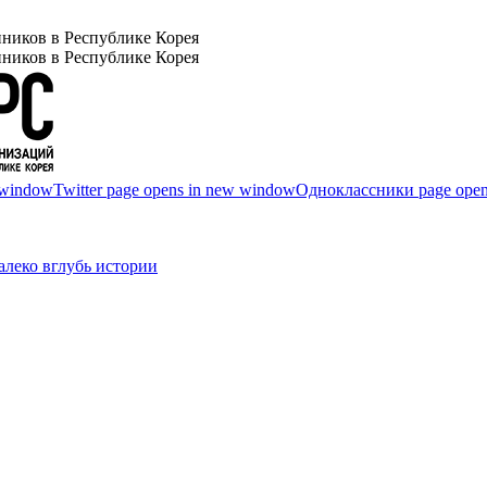
ников в Республике Корея
ников в Республике Корея
 window
Twitter page opens in new window
Одноклассники page open
леко вглубь истории