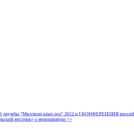
дружбы “Миллион алых роз” 2012 и I КОНФЕРЕНЦИЯ российских
льский вестник» о мероприятии >>