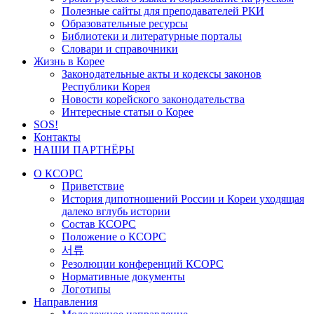
Полезные сайты для преподавателей РКИ
Образовательные ресурсы
Библиотеки и литературные порталы
Словари и справочники
Жизнь в Корее
Законодательные акты и кодексы законов
Республики Корея
Новости корейского законодательства
Интересные статьи о Корее
SOS!
Контакты
НАШИ ПАРТНЁРЫ
О КСОРС
Приветствие
История дипотношений России и Кореи уходящая
далеко вглубь истории
Состав КСОРС
Положение о КСОРС
서류
Резолюции конференций КСОРС
Нормативные документы
Логотипы
Направления