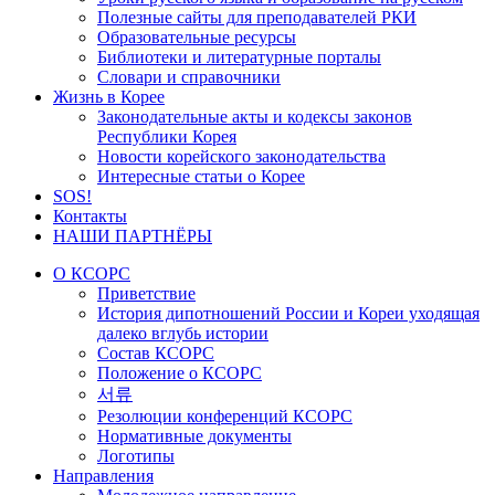
Полезные сайты для преподавателей РКИ
Образовательные ресурсы
Библиотеки и литературные порталы
Словари и справочники
Жизнь в Корее
Законодательные акты и кодексы законов
Республики Корея
Новости корейского законодательства
Интересные статьи о Корее
SOS!
Контакты
НАШИ ПАРТНЁРЫ
О КСОРС
Приветствие
История дипотношений России и Кореи уходящая
далеко вглубь истории
Состав КСОРС
Положение о КСОРС
서류
Резолюции конференций КСОРС
Нормативные документы
Логотипы
Направления