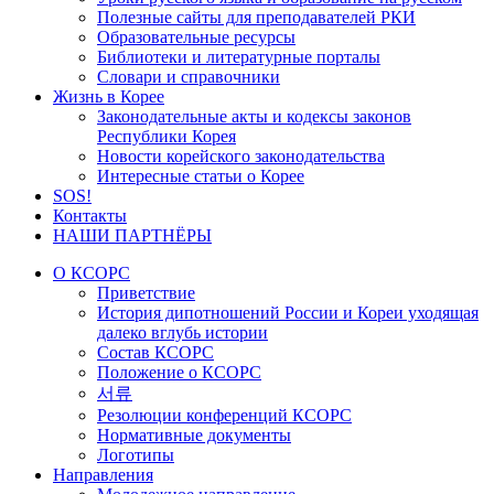
Полезные сайты для преподавателей РКИ
Образовательные ресурсы
Библиотеки и литературные порталы
Словари и справочники
Жизнь в Корее
Законодательные акты и кодексы законов
Республики Корея
Новости корейского законодательства
Интересные статьи о Корее
SOS!
Контакты
НАШИ ПАРТНЁРЫ
О КСОРС
Приветствие
История дипотношений России и Кореи уходящая
далеко вглубь истории
Состав КСОРС
Положение о КСОРС
서류
Резолюции конференций КСОРС
Нормативные документы
Логотипы
Направления