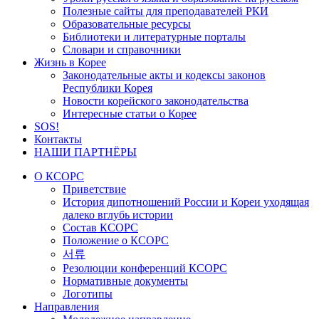
Полезные сайты для преподавателей РКИ
Образовательные ресурсы
Библиотеки и литературные порталы
Словари и справочники
Жизнь в Корее
Законодательные акты и кодексы законов
Республики Корея
Новости корейского законодательства
Интересные статьи о Корее
SOS!
Контакты
НАШИ ПАРТНЁРЫ
О КСОРС
Приветствие
История дипотношений России и Кореи уходящая
далеко вглубь истории
Состав КСОРС
Положение о КСОРС
서류
Резолюции конференций КСОРС
Нормативные документы
Логотипы
Направления