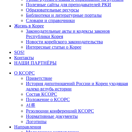
Полезные сайты для преподавателей РКИ
Образовательные ресурсы
Библиотеки и литературные порталы
Словари и справочники
Жизнь в Корее
Законодательные акты и кодексы законов
Республики Корея
Новости корейского законодательства
Интересные статьи о Корее
SOS!
Контакты
НАШИ ПАРТНЁРЫ
О КСОРС
Приветствие
История дипотношений России и Кореи уходящая
далеко вглубь истории
Состав КСОРС
Положение о КСОРС
서류
Резолюции конференций КСОРС
Нормативные документы
Логотипы
Направления