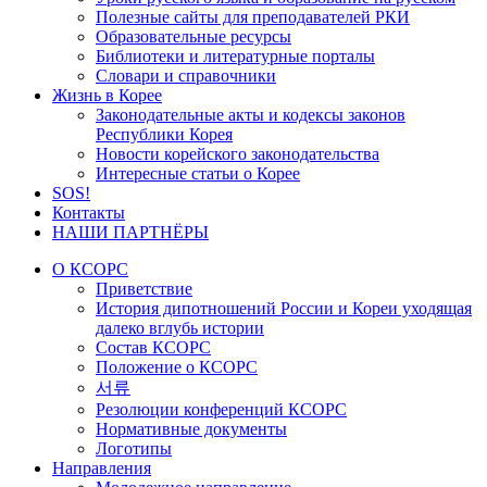
Полезные сайты для преподавателей РКИ
Образовательные ресурсы
Библиотеки и литературные порталы
Словари и справочники
Жизнь в Корее
Законодательные акты и кодексы законов
Республики Корея
Новости корейского законодательства
Интересные статьи о Корее
SOS!
Контакты
НАШИ ПАРТНЁРЫ
О КСОРС
Приветствие
История дипотношений России и Кореи уходящая
далеко вглубь истории
Состав КСОРС
Положение о КСОРС
서류
Резолюции конференций КСОРС
Нормативные документы
Логотипы
Направления