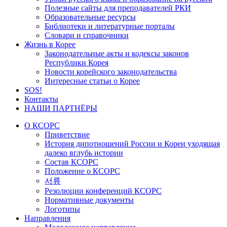
Полезные сайты для преподавателей РКИ
Образовательные ресурсы
Библиотеки и литературные порталы
Словари и справочники
Жизнь в Корее
Законодательные акты и кодексы законов
Республики Корея
Новости корейского законодательства
Интересные статьи о Корее
SOS!
Контакты
НАШИ ПАРТНЁРЫ
О КСОРС
Приветствие
История дипотношений России и Кореи уходящая
далеко вглубь истории
Состав КСОРС
Положение о КСОРС
서류
Резолюции конференций КСОРС
Нормативные документы
Логотипы
Направления