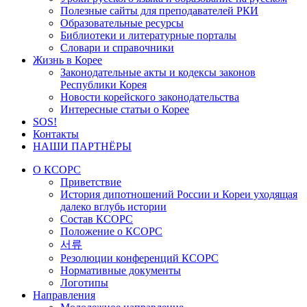
Полезные сайты для преподавателей РКИ
Образовательные ресурсы
Библиотеки и литературные порталы
Словари и справочники
Жизнь в Корее
Законодательные акты и кодексы законов
Республики Корея
Новости корейского законодательства
Интересные статьи о Корее
SOS!
Контакты
НАШИ ПАРТНЁРЫ
О КСОРС
Приветствие
История дипотношений России и Кореи уходящая
далеко вглубь истории
Состав КСОРС
Положение о КСОРС
서류
Резолюции конференций КСОРС
Нормативные документы
Логотипы
Направления