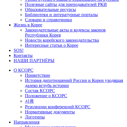
Полезные сайты для преподавателей РКИ
Образовательные ресурсы
Библиотеки и литературные порталы
Словари и справочники
Жизнь в Корее
Законодательные акты и кодексы законов
Республики Корея
Новости корейского законодательства
Интересные статьи о Корее
SOS!
Контакты
НАШИ ПАРТНЁРЫ
О КСОРС
Приветствие
История дипотношений России и Кореи уходящая
далеко вглубь истории
Состав КСОРС
Положение о КСОРС
서류
Резолюции конференций КСОРС
Нормативные документы
Логотипы
Направления