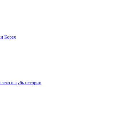
ки Корея
леко вглубь истории