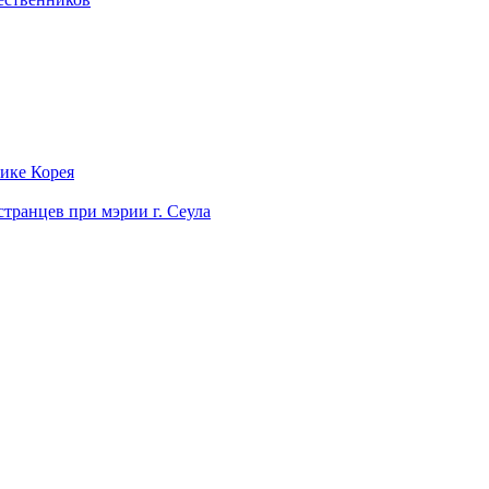
лике Корея
странцев при мэрии г. Сеула