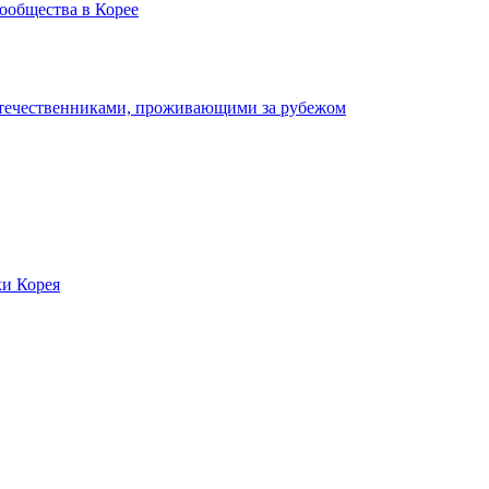
ообщества в Корее
отечественниками, проживающими за рубежом
ки Корея