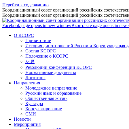
Перейти к содержанию
Координационный совет организаций российских соотечествен
Координационный совет организаций российских соотечествен
Facebook page opens in new window
Вконтакте page opens in new
О КСОРС
Приветствие
История дипотношений России и Кореи уходящая да
Состав КСОРС
Положение о КСОРС
서류
Резолюции конференций КСОРС
Нормативные документы
Логотипы
Направления
Молодежное направление
Русский язык и образование
Общественная жизнь
Культура
Консультирование
СМИ
Новости
Мероприятия