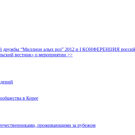
дружбы “Миллион алых роз” 2012 и I КОНФЕРЕНЦИЯ российских
льский вестник» о мероприятии >>
ждений
ообщества в Корее
отечественниками, проживающими за рубежом