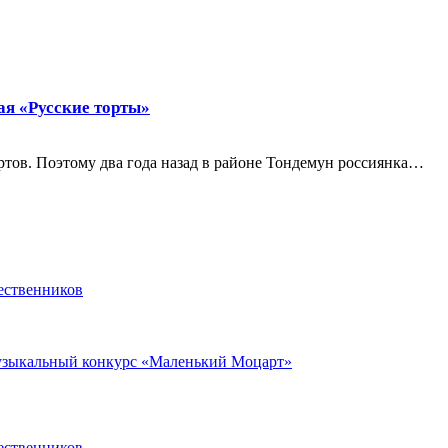
ая «Русские торты»
ртов. Поэтому два года назад в районе Тондемун россиянка…
ественников
музыкальный конкурс «Маленький Моцарт»
ественников