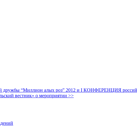
дружбы “Миллион алых роз” 2012 и I КОНФЕРЕНЦИЯ российских
льский вестник» о мероприятии >>
ждений