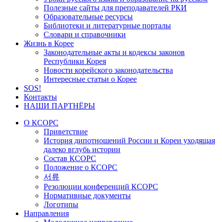
Полезные сайты для преподавателей РКИ
Образовательные ресурсы
Библиотеки и литературные порталы
Словари и справочники
Жизнь в Корее
Законодательные акты и кодексы законов
Республики Корея
Новости корейского законодательства
Интересные статьи о Корее
SOS!
Контакты
НАШИ ПАРТНЁРЫ
О КСОРС
Приветствие
История дипотношений России и Кореи уходящая
далеко вглубь истории
Состав КСОРС
Положение о КСОРС
서류
Резолюции конференций КСОРС
Нормативные документы
Логотипы
Направления