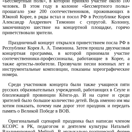
«Бессмертный полк», в которой приняло участие около 100
человек. В этом году в колонне «Бессмертного полка»
прошагало уже 200 соотечественников, проживающих в
Южной Корее, в ряды встал и посол РФ в Республике Корея
Александр Андреевич Тимонин с супругой. Колонну,
закончившую шествие на концертной площадке, горячо
приветствовали зрители.
Праздничный концерт открылся приветствием посла РФ в
Республике Корея А. А. Тимонина. Затем прошла двухчасовая
концертная программа, в которой принимали участие
соотечественники-профессионалы, работающие в Корее, а
также артисты-любители. Прозвучали песни военных лет и
инструментальные композиции, показаны хореографические
номера.
Среди участников концерта были также учащиеся пяти
русских образовательных учреждений, работающих в Сеуле и
близлежащей провинции Кёнги-до. И на сцене и среди
зрителей было большое количество детей. Ведь именно им мы
хотим показать, почему нам дорог этот праздник и передать
память о Великой Победе в ВОВ.
Оригинальный сценарий праздника был написан членом
КСОРС в РК, педагогом и деятелем культуры Натальей
Владимировной Мейтой. В музыкально-поэтической форме