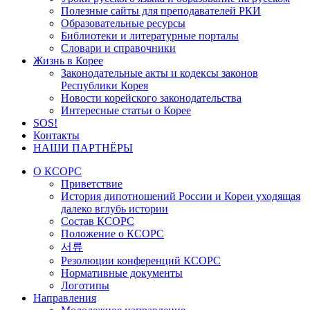
Полезные сайты для преподавателей РКИ
Образовательные ресурсы
Библиотеки и литературные порталы
Словари и справочники
Жизнь в Корее
Законодательные акты и кодексы законов
Республики Корея
Новости корейского законодательства
Интересные статьи о Корее
SOS!
Контакты
НАШИ ПАРТНЁРЫ
О КСОРС
Приветствие
История дипотношений России и Кореи уходящая
далеко вглубь истории
Состав КСОРС
Положение о КСОРС
서류
Резолюции конференций КСОРС
Нормативные документы
Логотипы
Направления