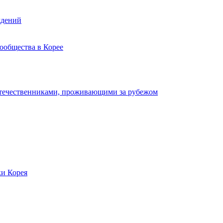
ждений
ообщества в Корее
отечественниками, проживающими за рубежом
ки Корея