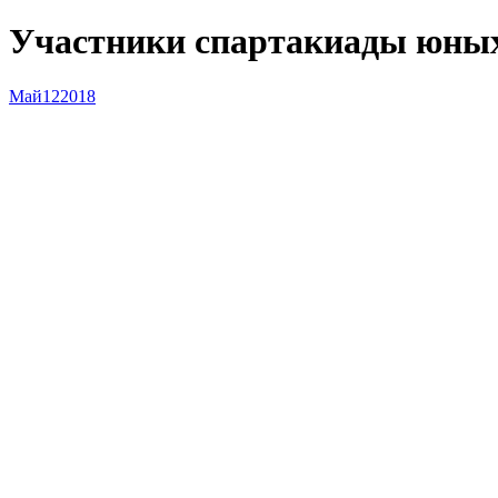
Участники спартакиады юных 
Май
12
2018