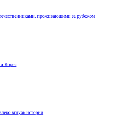
отечественниками, проживающими за рубежом
ки Корея
леко вглубь истории