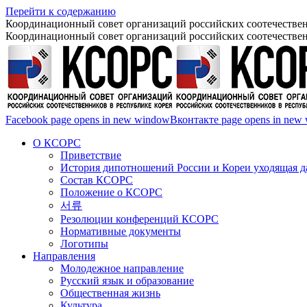
Перейти к содержанию
Координационный совет организаций российских соотечествен
Координационный совет организаций российских соотечествен
Facebook page opens in new window
Вконтакте page opens in new
О КСОРС
Приветствие
История дипотношений России и Кореи уходящая да
Состав КСОРС
Положение о КСОРС
서류
Резолюции конференций КСОРС
Нормативные документы
Логотипы
Направления
Молодежное направление
Русский язык и образование
Общественная жизнь
Культура