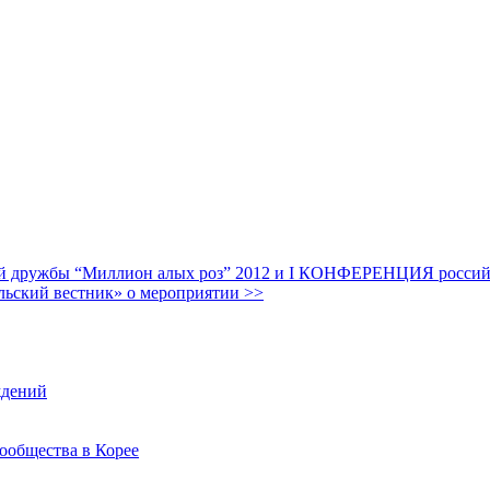
дружбы “Миллион алых роз” 2012 и I КОНФЕРЕНЦИЯ российских
льский вестник» о мероприятии >>
ждений
ообщества в Корее