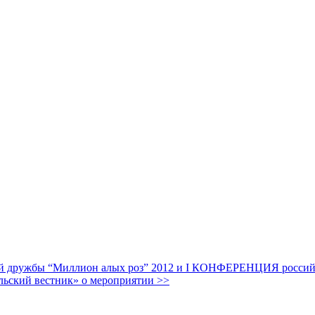
дружбы “Миллион алых роз” 2012 и I КОНФЕРЕНЦИЯ российских
льский вестник» о мероприятии >>