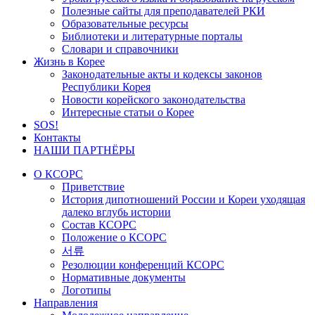
Полезные сайты для преподавателей РКИ
Образовательные ресурсы
Библиотеки и литературные порталы
Словари и справочники
Жизнь в Корее
Законодательные акты и кодексы законов
Республики Корея
Новости корейского законодательства
Интересные статьи о Корее
SOS!
Контакты
НАШИ ПАРТНЁРЫ
О КСОРС
Приветствие
История дипотношений России и Кореи уходящая
далеко вглубь истории
Состав КСОРС
Положение о КСОРС
서류
Резолюции конференций КСОРС
Нормативные документы
Логотипы
Направления