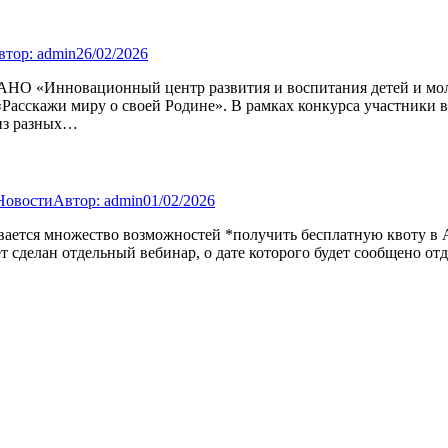
втор:
admin
26/02/2026
 АНО «Инновационный центр развития и воспитания детей и мо
Расскажи миру о своей Родине». В рамках конкурса участники 
 из разных…
Новости
Автор:
admin
01/02/2026
ывается множество возможностей *получить бесплатную квоту в 
ет сделан отдельный вебинар, о дате которого будет сообщено о