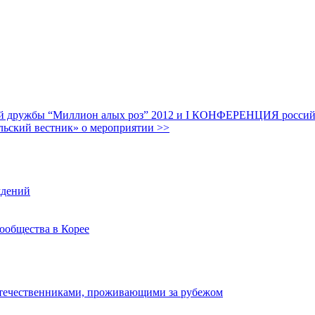
дружбы “Миллион алых роз” 2012 и I КОНФЕРЕНЦИЯ российских
льский вестник» о мероприятии >>
ждений
ообщества в Корее
отечественниками, проживающими за рубежом