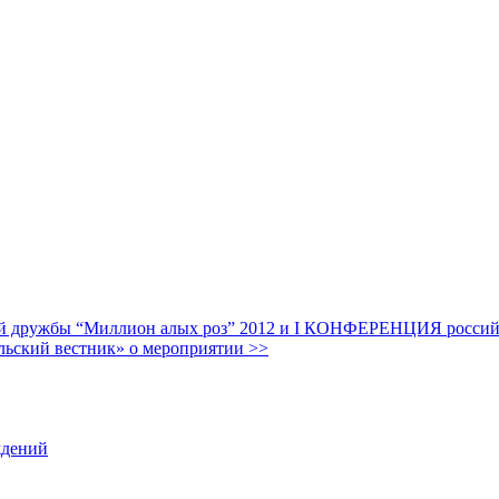
дружбы “Миллион алых роз” 2012 и I КОНФЕРЕНЦИЯ российских
льский вестник» о мероприятии >>
ждений