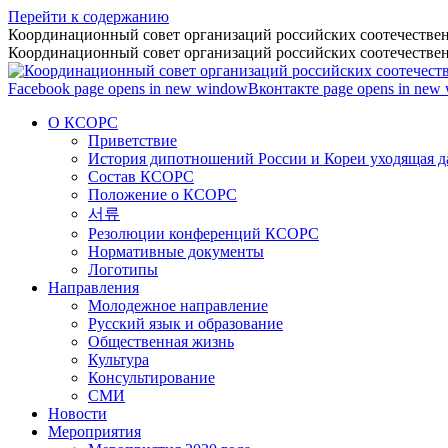
Перейти к содержанию
Координационный совет организаций российских соотечествен
Координационный совет организаций российских соотечествен
Facebook page opens in new window
Вконтакте page opens in new
О КСОРС
Приветствие
История дипотношений России и Кореи уходящая да
Состав КСОРС
Положение о КСОРС
서류
Резолюции конференций КСОРС
Нормативные документы
Логотипы
Направления
Молодежное направление
Русский язык и образование
Общественная жизнь
Культура
Консультирование
СМИ
Новости
Мероприятия