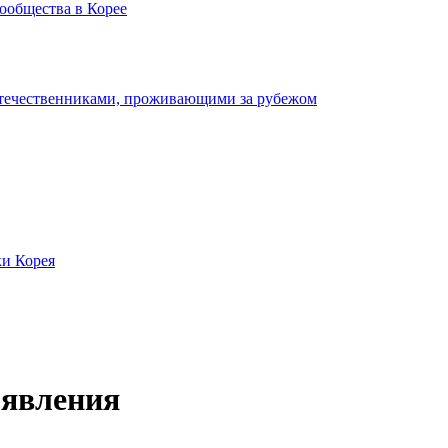
ообщества в Корее
отечественниками, проживающими за рубежом
ки Корея
явления