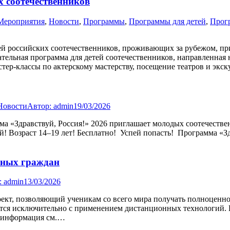
 соотечественников
Мероприятия
,
Новости
,
Программы
,
Программы для детей
,
Прог
й российских соотечественников, проживающих за рубежом, при
ельная программа для детей соотечественников, направленная н
тер-классы по актерскому мастерству, посещение театров и экс
Новости
Автор:
admin
19/03/2026
ма «Здравствуй, Россия!» 2026 приглашает молодых соотечестве
й! Возраст 14–19 лет! Бесплатно! Успей попасть! Программа «Зд
нных граждан
:
admin
13/03/2026
т, позволяющий ученикам со всего мира получать полноценное
ся исключительно с применением дистанционных технологий. Пр
я информация см.…