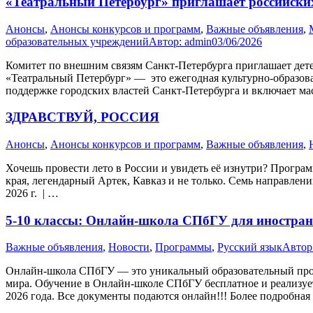
«Театральный Петербург» приглашает российских
Анонсы
,
Анонсы конкурсов и программ
,
Важные объявления
,
образовательных учреждений
Автор:
admin
03/06/2026
Комитет по внешним связям Санкт-Петербурга приглашает дете
«Театральный Петербург» — это ежегодная культурно-образоват
поддержке городских властей Санкт-Петербурга и включает мас
ЗДРАВСТВУЙ, РОССИЯ
Анонсы
,
Анонсы конкурсов и программ
,
Важные объявления
,
Хочешь провести лето в России и увидеть её изнутри? Програм
края, легендарный Артек, Кавказ и не только. Семь направлени
2026 г. | …
5-10 классы: Онлайн-школа СПбГУ для иностра
Важные объявления
,
Новости
,
Программы
,
Русский язык
Автор
Онлайн-школа СПбГУ — это уникальный образовательный проек
мира. Обучение в Онлайн-школе СПбГУ бесплатное и реализует
2026 года. Все документы подаются онлайн!!! Более подробна