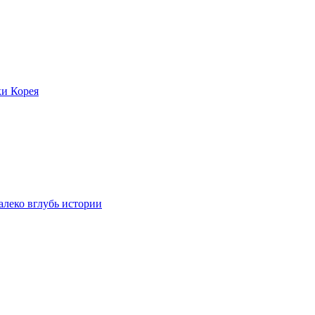
ки Корея
леко вглубь истории