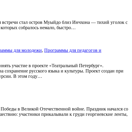
м встречи стал остров Муыйдо близ Инчхона — тихий уголок с
, которых собралось немало, быстро…
раммы для молодежи
,
Программы для педагогов и
нять участие в проекте «Театральный Петербург».
а сохранение русского языка и культуры. Проект создан при
курсии. В этом году…
 Победы в Великой Отечественной войне. Праздник начался со
 шествию: участники прикалывали к груди георгиевские ленты,