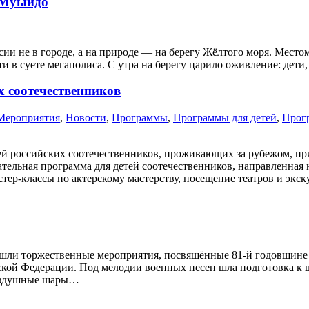
е Муыйдо
и не в городе, а на природе — на берегу Жёлтого моря. Место
 в суете мегаполиса. С утра на берегу царило оживление: дети
 соотечественников
Мероприятия
,
Новости
,
Программы
,
Программы для детей
,
Прог
й российских соотечественников, проживающих за рубежом, при
ельная программа для детей соотечественников, направленная н
тер-классы по актерскому мастерству, посещение театров и экс
прошли торжественные мероприятия, посвящённые 81-й годовщине
ийской Федерации. Под мелодии военных песен шла подготовка к
воздушные шары…