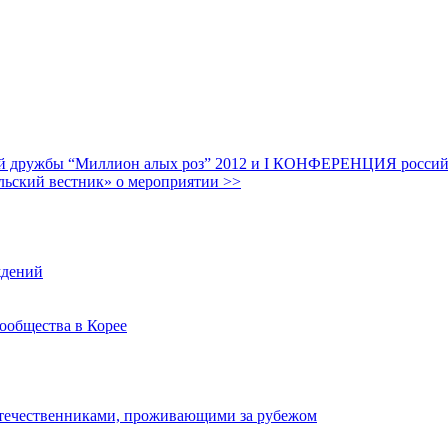
дружбы “Миллион алых роз” 2012 и I КОНФЕРЕНЦИЯ российских
льский вестник» о мероприятии >>
ждений
ообщества в Корее
отечественниками, проживающими за рубежом