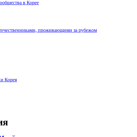
ообщества в Корее
отечественниками, проживающими за рубежом
ки Корея
ия