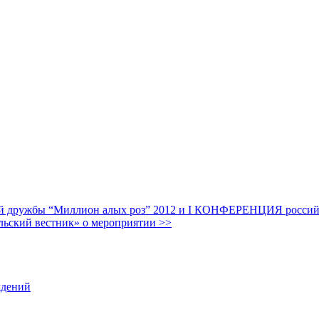
дружбы “Миллион алых роз” 2012 и I КОНФЕРЕНЦИЯ российских
льский вестник» о мероприятии >>
ждений