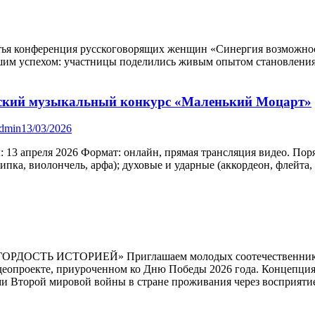
 Третья конференция русскоговорящих женщин «Синергия возможно
шим успехом: участницы поделились живым опытом становления 
етский музыкальный конкурс «Маленький Моцарт»
dmin
13/03/2026
ы: 13 апреля 2026 Формат: онлайн, прямая трансляция видео. По
пка, виолончель, арфа); духовые и ударные (аккордеон, флейта, г
ОРДОСТЬ ИСТОРИЕЙ» Приглашаем молодых соотечественников
опроекте, приуроченном ко Дню Победы 2026 года. Концепция: 
ми Второй мировой войны в стране проживания через восприят