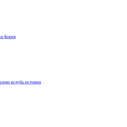
ки Корея
леко вглубь истории