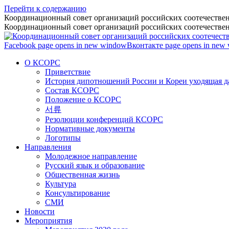
Перейти к содержанию
Координационный совет организаций российских соотечествен
Координационный совет организаций российских соотечествен
Facebook page opens in new window
Вконтакте page opens in new
О КСОРС
Приветствие
История дипотношений России и Кореи уходящая да
Состав КСОРС
Положение о КСОРС
서류
Резолюции конференций КСОРС
Нормативные документы
Логотипы
Направления
Молодежное направление
Русский язык и образование
Общественная жизнь
Культура
Консультирование
СМИ
Новости
Мероприятия