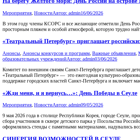
На берегу Жёлтого моря: День России на остров
Мероприятия
,
Новости
Автор:
admin
16/06/2026
В этом году члены КСОРС и все желающие отметили День Росси
просторным пляжем и особой атмосферой, которую трудно найти
«Театральный Петербург» приглашает российских
Анонсы
,
Анонсы конкурсов и программ
,
Важные объявления
,
образовательных учреждений
Автор:
admin
03/06/2026
Комитет по внешним связям Санкт-Петербурга приглашает дете
«Театральный Петербург» — это ежегодная культурно-образоват
поддержке городских властей Санкт-Петербурга и включает мас
«Жди меня, и я вернусь…»: День Победы в Сеуле
Мероприятия
,
Новости
Автор:
admin
09/05/2026
9 мая 2026 года в столице Республики Корея, городе Сеуле, 
сбора участников в сквере детского парка у Посольства Росс
оформлялись стенды с памятными материалами, надувались 
СИНЕРГИЯ ВОЗМОЖНОСТЕЙ В СЕУЛЕ