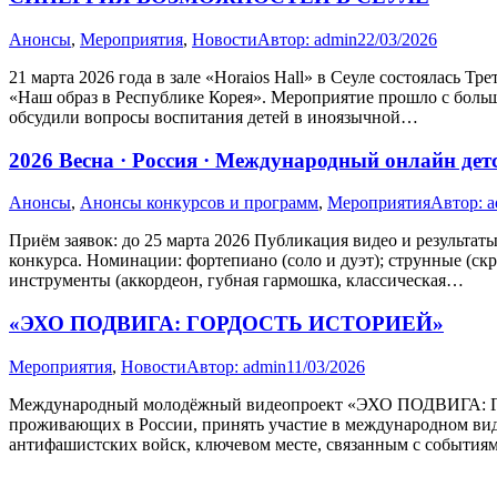
Анонсы
,
Мероприятия
,
Новости
Автор:
admin
22/03/2026
21 марта 2026 года в зале «Horaios Hall» в Сеуле состоялась
«Наш образ в Республике Корея». Мероприятие прошло с боль
обсудили вопросы воспитания детей в иноязычной…
2026 Весна · Россия · Международный онлайн д
Анонсы
,
Анонсы конкурсов и программ
,
Мероприятия
Автор:
a
Приём заявок: до 25 марта 2026 Публикация видео и результат
конкурса. Номинации: фортепиано (соло и дуэт); струнные (скри
инструменты (аккордеон, губная гармошка, классическая…
«ЭХО ПОДВИГА: ГОРДОСТЬ ИСТОРИЕЙ»
Мероприятия
,
Новости
Автор:
admin
11/03/2026
Международный молодёжный видеопроект «ЭХО ПОДВИГА: Г
проживающих в России, принять участие в международном виде
антифашистских войск, ключевом месте, связанным с события