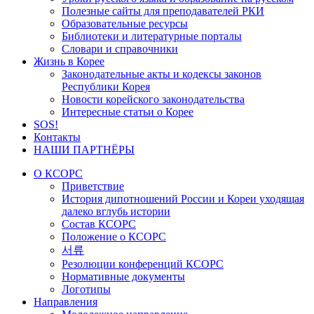
Полезные сайты для преподавателей РКИ
Образовательные ресурсы
Библиотеки и литературные порталы
Словари и справочники
Жизнь в Корее
Законодательные акты и кодексы законов
Республики Корея
Новости корейского законодательства
Интересные статьи о Корее
SOS!
Контакты
НАШИ ПАРТНЁРЫ
О КСОРС
Приветствие
История дипотношений России и Кореи уходящая
далеко вглубь истории
Состав КСОРС
Положение о КСОРС
서류
Резолюции конференций КСОРС
Нормативные документы
Логотипы
Направления