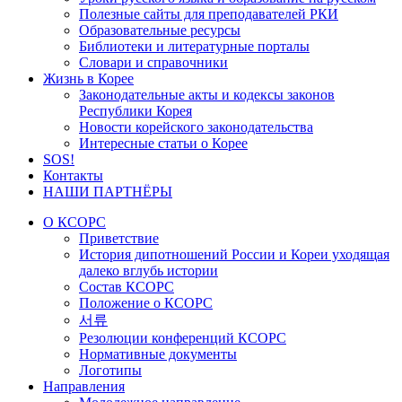
Полезные сайты для преподавателей РКИ
Образовательные ресурсы
Библиотеки и литературные порталы
Словари и справочники
Жизнь в Корее
Законодательные акты и кодексы законов
Республики Корея
Новости корейского законодательства
Интересные статьи о Корее
SOS!
Контакты
НАШИ ПАРТНЁРЫ
О КСОРС
Приветствие
История дипотношений России и Кореи уходящая
далеко вглубь истории
Состав КСОРС
Положение о КСОРС
서류
Резолюции конференций КСОРС
Нормативные документы
Логотипы
Направления