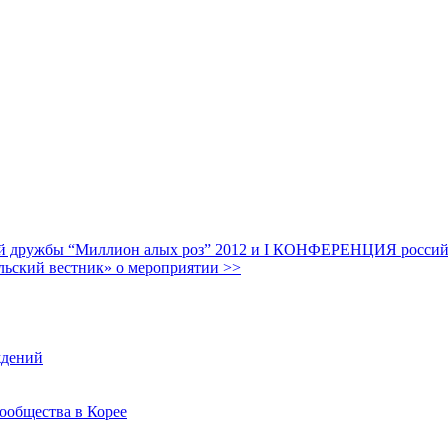
дружбы “Миллион алых роз” 2012 и I КОНФЕРЕНЦИЯ российских
льский вестник» о мероприятии >>
ждений
ообщества в Корее