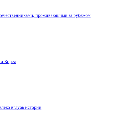
отечественниками, проживающими за рубежом
ки Корея
леко вглубь истории