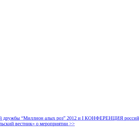
дружбы “Миллион алых роз” 2012 и I КОНФЕРЕНЦИЯ российских
льский вестник» о мероприятии >>