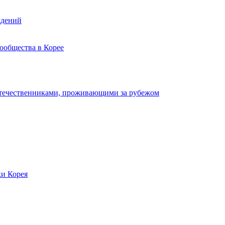
ждений
ообщества в Корее
отечественниками, проживающими за рубежом
ки Корея