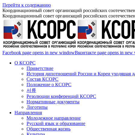
Перейти к содержанию
Координационный совет организаций российских соотечествен
Координационный совет организаций российских соотечествен
Facebook page opens in new window
Вконтакте page opens in new
О КСОРС
Приветствие
История дипотношений России и Кореи уходящая да
Состав КСОРС
Положение о КСОРС
서류
Резолюции конференций КСОРС
Нормативные документы
Логотипы
Направления
Молодежное направление
Русский язык и образование
Общественная жизнь
Культура