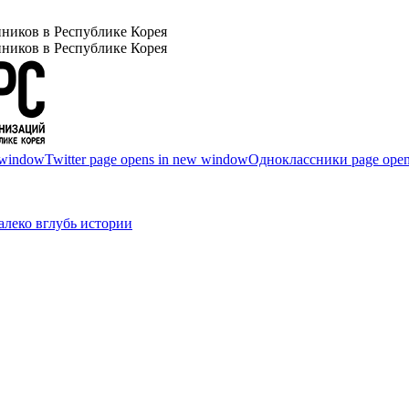
ников в Республике Корея
ников в Республике Корея
 window
Twitter page opens in new window
Одноклассники page open
леко вглубь истории