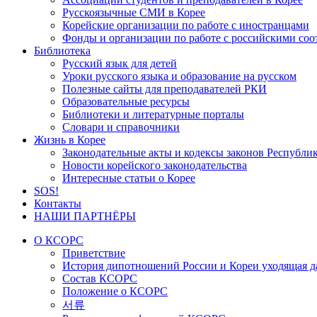
Русскоязычные СМИ в Корее
Корейские организации по работе с иностранцами
Фонды и организации по работе с российскими со
Библиотека
Русский язык для детей
Уроки русского языка и образование на русском
Полезные сайты для преподавателей РКИ
Образовательные ресурсы
Библиотеки и литературные порталы
Словари и справочники
Жизнь в Корее
Законодательные акты и кодексы законов Республи
Новости корейского законодательства
Интересные статьи о Корее
SOS!
Контакты
НАШИ ПАРТНЁРЫ
О КСОРС
Приветствие
История дипотношений России и Кореи уходящая да
Состав КСОРС
Положение о КСОРС
서류