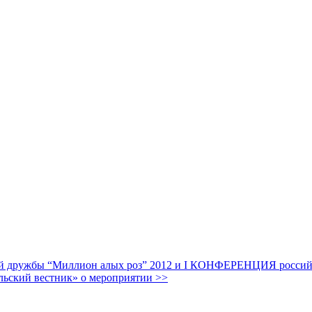
дружбы “Миллион алых роз” 2012 и I КОНФЕРЕНЦИЯ российских
льский вестник» о мероприятии >>