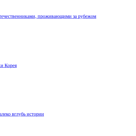
отечественниками, проживающими за рубежом
ки Корея
леко вглубь истории