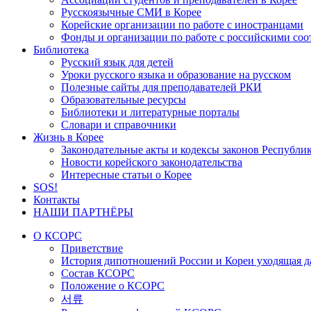
Русскоязычные СМИ в Корее
Корейские организации по работе с иностранцами
Фонды и организации по работе с российскими со
Библиотека
Русский язык для детей
Уроки русского языка и образование на русском
Полезные сайты для преподавателей РКИ
Образовательные ресурсы
Библиотеки и литературные порталы
Словари и справочники
Жизнь в Корее
Законодательные акты и кодексы законов Республи
Новости корейского законодательства
Интересные статьи о Корее
SOS!
Контакты
НАШИ ПАРТНЁРЫ
О КСОРС
Приветствие
История дипотношений России и Кореи уходящая да
Состав КСОРС
Положение о КСОРС
서류