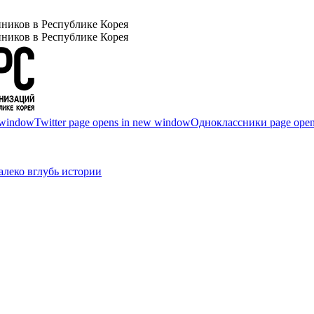
ников в Республике Корея
ников в Республике Корея
 window
Twitter page opens in new window
Одноклассники page open
леко вглубь истории