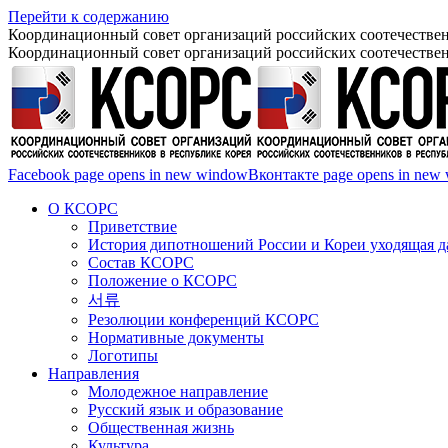
Перейти к содержанию
Координационный совет организаций российских соотечествен
Координационный совет организаций российских соотечествен
Facebook page opens in new window
Вконтакте page opens in new
О КСОРС
Приветствие
История дипотношений России и Кореи уходящая да
Состав КСОРС
Положение о КСОРС
서류
Резолюции конференций КСОРС
Нормативные документы
Логотипы
Направления
Молодежное направление
Русский язык и образование
Общественная жизнь
Культура