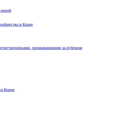
ждений
ообщества в Корее
отечественниками, проживающими за рубежом
ки Корея