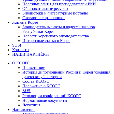
Полезные сайты для преподавателей РКИ
Образовательные ресурсы
Библиотеки и литературные порталы
Словари и справочники
Жизнь в Корее
Законодательные акты и кодексы законов
Республики Корея
Новости корейского законодательства
Интересные статьи о Корее
SOS!
Контакты
НАШИ ПАРТНЁРЫ
О КСОРС
Приветствие
История дипотношений России и Кореи уходящая
далеко вглубь истории
Состав КСОРС
Положение о КСОРС
서류
Резолюции конференций КСОРС
Нормативные документы
Логотипы
Направления